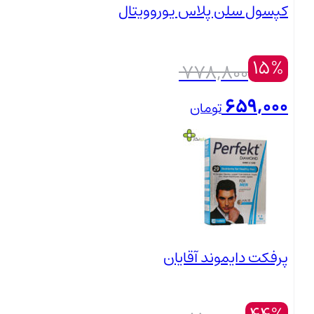
کپسول سلن پلاس یوروویتال
15%
قیمت
778,800
اصلی:
659,000
تومان
778,800 تومان
قیمت
بستن
بود.
فعلی:
659,000 تومان.
پرفکت دایموند آقایان