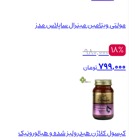
مولتی ویتامین مینرال ساپلاس مدز
18%
قیمت
980,000
اصلی:
799,000
تومان
980,000 تومان
قیمت
بستن
بود.
فعلی:
799,000 تومان.
کپسول کلاژن هیدرولیز شده و هیالورونیک