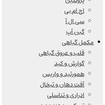
پروتئین
اچ ام بی
سی ال آ
گین آپ
مکمل گیاهی
قلب و عروق گیاهی
گوارش و کبد
همورئید و واریس
آفت دهان و تبخال
ادراری و تناسلی