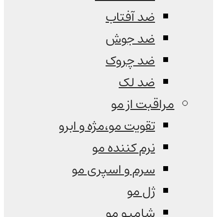
ضد آفتاب
ضد جوش
ضد چروک
ضد لک
مراقبت از مو
تقویت مو،مژه و ابرو
نرم کننده مو
سرم و اسپری مو
ژل مو
شامپو مو