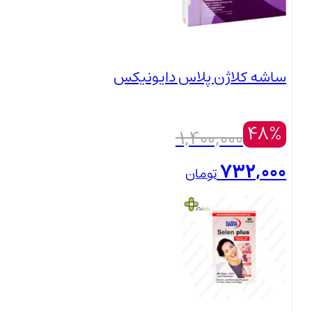
819,000 تومان.
ساشه کلاژن پلاس دایونیکس
48%
قیمت
1,400,000
اصلی:
732,000
تومان
1,400,000 تومان
قیمت
بستن
بود.
فعلی:
732,000 تومان.