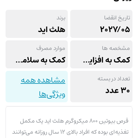
تاریخ انقضا
برند
2027/05
هلث اید
مشخصه ها
موارد مصرف
کمک به افزایش استحکام و کاهش شکنندگی ناخن ها, هر قرص حاوی بیوتین 800 میکروگرم
کمک به سلامت پوست، مو و ناخن
تعداد در بسته
مشاهده همه
30 عدد
ویژگی‌ها
قرص بیوتین ۸۰۰ میکروگرم هلث اید یک مکمل
تغذیه‌ای بوده که افراد بالای ۱۲ سال روزانه می‌توانند