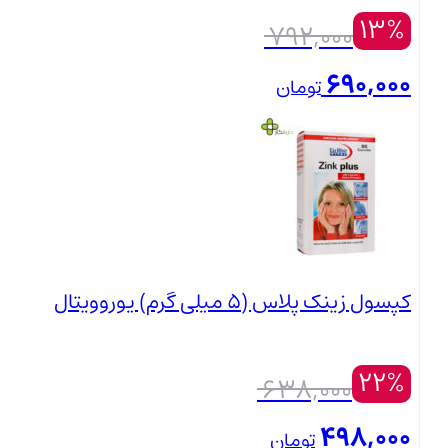
13%
قیمت
792,000
اصلی:
690,000
تومان
792,000 تومان
قیمت
بستن
بود.
فعلی:
690,000 تومان.
کپسول زینک پلاس (۵ میلی گرم) یوروویتال
22%
قیمت
638,000
اصلی:
498,000
تومان