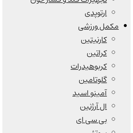
ارتوپدی
مکمل ورزشی
کارنیتین
کراتین
کربوهیدرات
گلوتامین
آمینو اسید
ال آرژنین
بی سی ای