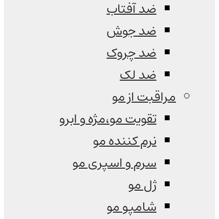
ضد آفتاب
ضد جوش
ضد چروک
ضد لک
مراقبت از مو
تقویت مو،مژه و ابرو
نرم کننده مو
سرم و اسپری مو
ژل مو
شامپو مو