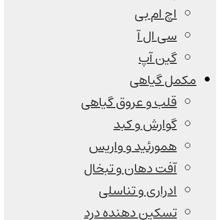
اچ ام بی
سی ال آ
گین آپ
مکمل گیاهی
قلب و عروق گیاهی
گوارش و کبد
همورئید و واریس
آفت دهان و تبخال
ادراری و تناسلی
تسکین دهنده درد