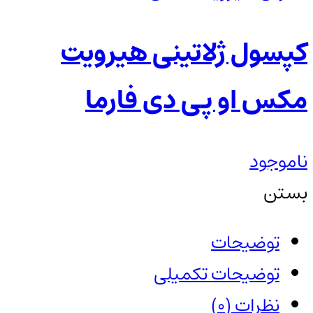
کپسول ژلاتینی هیرویت
مکس او پی دی فارما
ناموجود
بستن
توضیحات
توضیحات تکمیلی
نظرات (0)