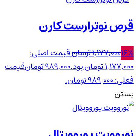
قرص نوترارست کارن
16%
1,177,000
تومان
قیمت اصلی:
1,177,000 تومان بود.
989,000
تومان
قیمت
فعلی: 989,000 تومان.
بستن
نوروویت یوروویتال