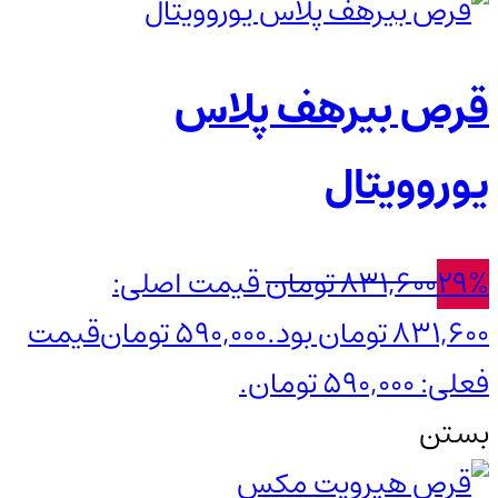
قرص بیرهف پلاس
یوروویتال
29%
831,600
تومان
قیمت اصلی:
831,600 تومان بود.
590,000
تومان
قیمت
فعلی: 590,000 تومان.
بستن