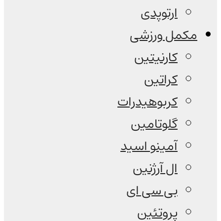
ارتوپدی
مکمل ورزشی
کارنیتین
کراتین
کربوهیدرات
گلوتامین
آمینو اسید
ال آرژنین
بی سی ای
پروتئین