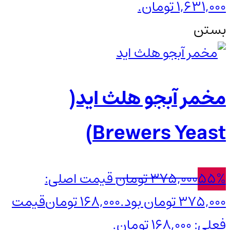
1,631,000 تومان.
بستن
مخمر آبجو هلث اید(
Brewers Yeast)
55%
375,000
تومان
قیمت اصلی:
375,000 تومان بود.
168,000
تومان
قیمت
فعلی: 168,000 تومان.