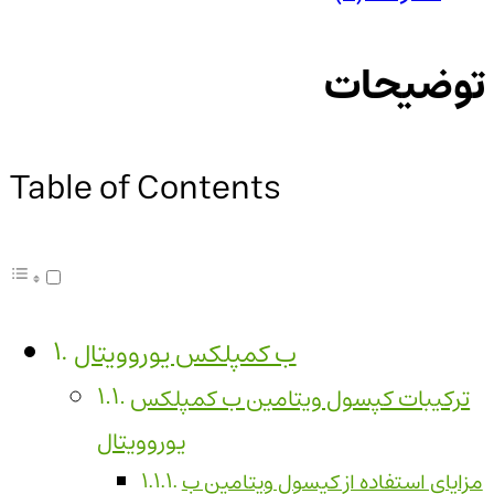
توضیحات
Table of Contents
ب کمپلکس یوروویتال
ترکیبات کپسول ویتامین ب کمپلکس
یوروویتال
مزایای استفاده از کپسول ویتامین ب