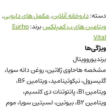
دسته:
داروخانه آنلاین
,
مکمل های دارویی
,
ویتامین های ب کمپلکس
برند:
Eurho
Vital
ویژگی‌ها
برند
یوروویتال
مشخصه ها
حاوی ژلاتین، روغن دانه سویا،
گلیسرول، نیکوتینامید، ویتامین B6،
ویتامین B1، پانتوتنات دی کلسیم،
ویتامین B2، بیوتین، لسیتین سویا، موم