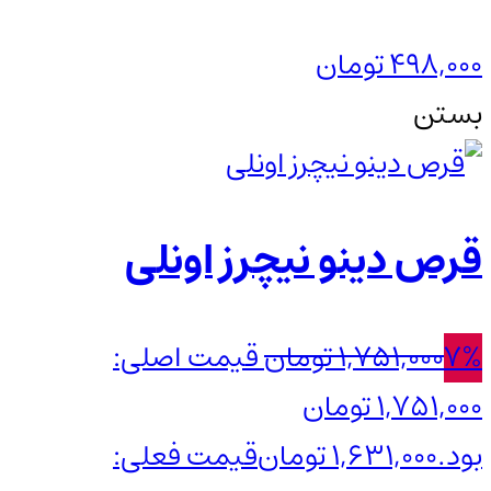
498,000
تومان
بستن
قرص دینو نیچرز اونلی
7%
1,751,000
تومان
قیمت اصلی:
1,751,000 تومان
بود.
1,631,000
تومان
قیمت فعلی: