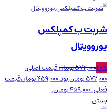
شربت ب کمپلکس
یوروویتال
20%
572,000
تومان
قیمت اصلی:
572,000 تومان بود.
459,000
تومان
قیمت
فعلی: 459,000 تومان.
بستن