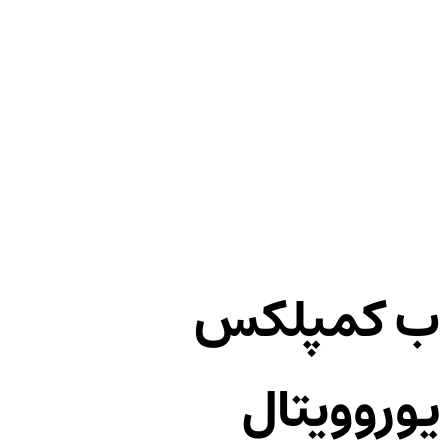
ب کمپلکس
یوروویتال