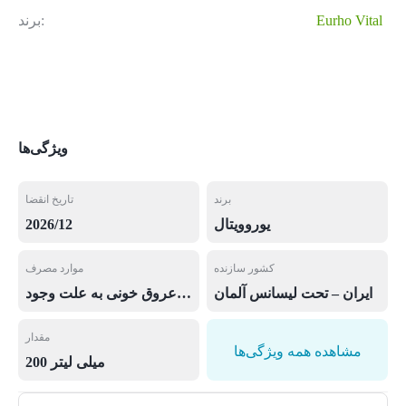
Eurho Vital
برند:
ویژگی‌ها
برند
تاریخ انقضا
یوروویتال
2026/12
کشور سازنده
موارد مصرف
ایران – تحت لیسانس آلمان
کلسی کید جویس، پیشگیری از رسوب کلسیم در عروق خونی به علت وجود K2 در فرمولاسیون این محصول, کمک به تقویت رشد و استحکام استخوان ها
مقدار
مشاهده همه ویژگی‌ها
200 میلی لیتر