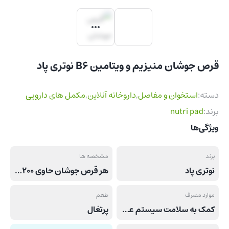
قرص جوشان منیزیم و ویتامین B6 نوتری پاد
دسته:
استخوان و مفاصل
,
داروخانه آنلاین
,
مکمل های دارویی
برند:
nutri pad
ویژگی‌ها
برند
مشخصه ها
نوتری پاد
هر قرص جوشان حاوی 200 میلی گرم منیزیم و 2 میلی گرم ویتامین ب6
موارد مصرف
طعم
کمک به سلامت سیستم عصبی و عضلانی, کمک به کاهش اسپاسم های عضلانی
پرتغال