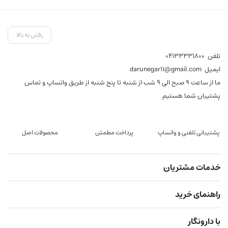
فع
,000
رفتن به بالا
تلفن
04133331800
ایمیل
darunegar11@gmail.com
ما از ساعت 9 صبح الی 9 شب از شنبه تا پنج شنبه از طریق واتساپ و تماس
پشتیبان شما هستیم
پشتیبانی تلفنی و واتساپ
پرداخت مطمئن
محصولات اصل
خدمات مشتریان
راهنمای خرید
با دارونگار