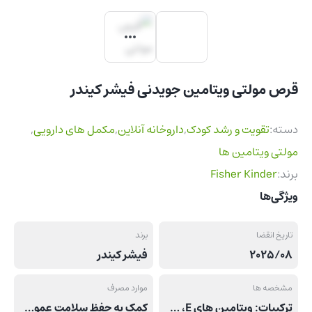
قرص مولتی ویتامین جویدنی فیشر کیندر
دسته:
تقویت و رشد کودک
,
داروخانه آنلاین
,
مکمل های دارویی
,
مولتی ویتامین ها
برند:
Fisher Kinder
ویژگی‌ها
تاریخ انقضا
برند
2025/08
فیشر کیندر
مشخصه ها
موارد مصرف
ترکیبات: ویتامین های C ،B1 ،B2 ،B3 ،B5 ،B6 ،B9 ،B12 ،D3 ،E کلسیم و زینک
کمک به حفظ سلامت عمومی بدن و تامین ویتامین ها، کلسیم و زینک