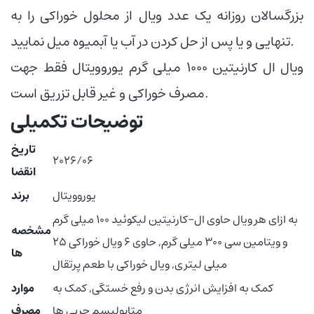
بزرگسالان روزانه یک عدد ویال از محلول خوراکی را به
تنهایی و یا پس از حل کردن در آب یا آبمیوه میل نمایید.
ویال ال کارنیتین ۱۰۰۰ میلی گرم یوروویتال فقط جهت
مصرف خوراکی و غیر قابل تزریق است.
توضیحات تکمیلی
تاریخ
2026/06
انقضا
یوروویتال
برند
به ازای هر ویال حاوی ال-کارنیتین لیکوئید 100 میلی گرم
مشخصه
و ویتامین سی 300 میلی گرم, حاوی 6 ویال خوراکی 25
ها
میلی لیتری, ویال خوراکی با طعم پرتقال
کمک به افزایش انرژی بدن و رفع خستگی, کمک به
موارد
متابولیسم چربی ها
مصرف