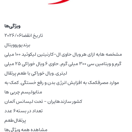
ویژگی‌ها
تاریخ انقضا
2026/06
برند
یوروویتال
مشخصه ها
به ازای هر ویال حاوی ال-کارنیتین لیکوئید 100 میلی
گرم و ویتامین سی 300 میلی گرم, حاوی 6 ویال خوراکی 25 میلی
لیتری, ویال خوراکی با طعم پرتقال
موارد مصرف
کمک به افزایش انرژی بدن و رفع خستگی, کمک به
متابولیسم چربی ها
کشور سازنده
ایران – تحت لیسانس آلمان
تعداد در بسته
6 عدد
پرتغال
طعم
مشاهده همه ویژگی‌ها