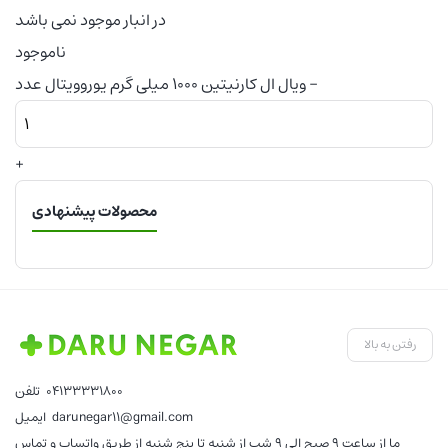
در انبار موجود نمی باشد
ناموجود
-
ویال ال کارنیتین 1000 میلی گرم یوروویتال عدد
+
محصولات پیشنهادی
رفتن به بالا
04133331800
تلفن
darunegar11@gmail.com
ایمیل
ما از ساعت 9 صبح الی 9 شب از شنبه تا پنج شنبه از طریق واتساپ و تماس