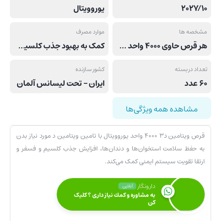
2027/10
یوروویتال
مشخصه ها
موارد مصرف
هر قرص حاوی 4000 واحد ویتامین د3
کمک به بهبود جذب کلسیم و فسفر, کمک به سلامت سیستم ایمنی بدن
تعداد در بسته
کشور سازنده
60 عدد
ایران – تحت لیسانس آلمان
مشاهده همه ویژگی‌ها
قرص ویتامین د۳ ۴۰۰۰ واحد یوروویتال با تامین ویتامین د مورد نیاز بدن
به حفظ سلامت استخوان‌ها و دندان‌ها، افزایش جذب کلسیم و فسفر و
ارتقا تقویت سیستم ایمنی کمک می‌کند.
دارونگار
آنلاین
به مشاوره و كمك نياز داری ؟ کلیک
کن