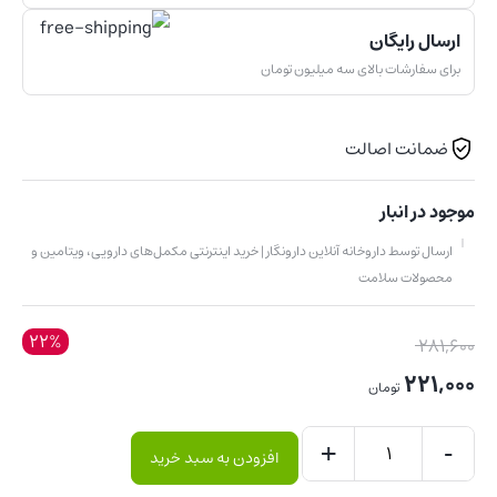
ارسال رایگان
برای سفارشات بالای سه میلیون تومان
ضمانت اصالت
موجود در انبار
ارسال توسط داروخانه آنلاین دارونگار | خرید اینترنتی مکمل‌های دارویی، ویتامین و
محصولات سلامت
22%
قیمت
281,600
اصلی:
221,000
تومان
281,600 تومان
قیمت
بود.
+
-
افزودن به سبد خرید
فعلی:
ویتامین
221,000 تومان.