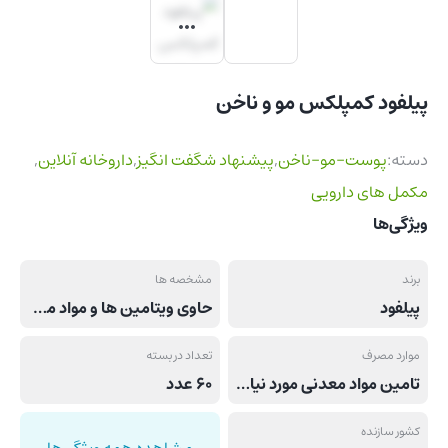
پیلفود کمپلکس مو و ناخن
دسته:
پوست-مو-ناخن
,
پیشنهاد شگفت انگیز
,
داروخانه آنلاین
,
مکمل های دارویی
ویژگی‌ها
برند
مشخصه ها
پیلفود
حاوی ویتامین ها و مواد معدنی ضروری
موارد مصرف
تعداد در بسته
تامین مواد معدنی مورد نیاز برای کاهش ریزش مو, نگهداری ایده آل مو و ناخن
60 عدد
کشور سازنده
مشاهده همه ویژگی‌ها