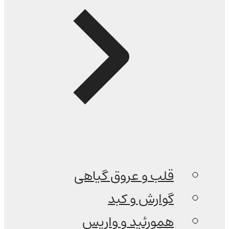
قلب و عروق گیاهی
گوارش و کبد
همورئید و واریس