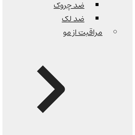
ضد چروک
ضد لک
مراقبت از مو