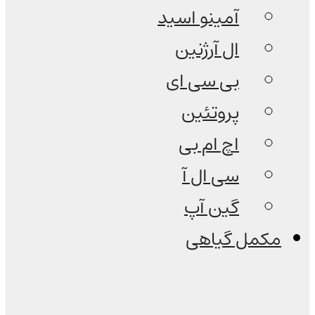
آمینو اسید
ال آرژنین
بی سی ای
پروتئین
اچ ام بی
سی ال آ
گین آپ
مکمل گیاهی