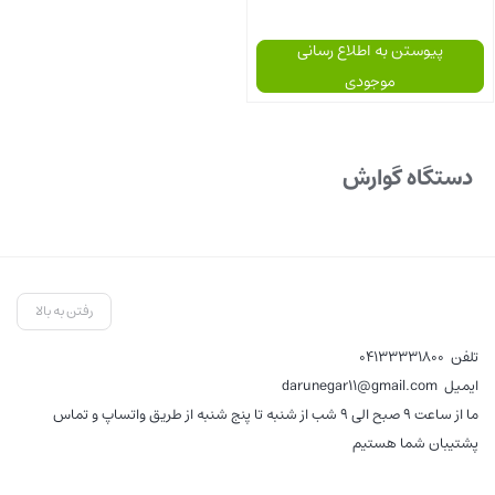
پیوستن به اطلاع رسانی
موجودی
بستن
دستگاه گوارش
رفتن به بالا
تلفن
04133331800
ایمیل
darunegar11@gmail.com
ما از ساعت 9 صبح الی 9 شب از شنبه تا پنج شنبه از طریق واتساپ و تماس
پشتیبان شما هستیم