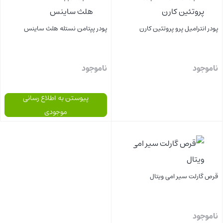
پودر انترامیل پرو پروتئین کارن
پودر پپتامن نستله هلث ساینس
ناموجود
ناموجود
پیوستن به اطلاع رسانی
موجودی
بستن
بستن
قرص گارلت سیر امی ویتال
ناموجود