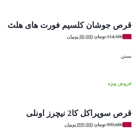
قرص جوشان کلسیم فورت‌ های هلث
قیمت
قیمت
23%
114,500
تومان
88,000
تومان
اصلی:
فعلی:
114,500 تومان
88,000 تومان.
بستن
بود.
فروش ویژه
قرص سوپراکل کا2 نیچرز اونلی
قیمت
قیمت
10%
999,600
تومان
899,000
تومان
اصلی:
فعلی: