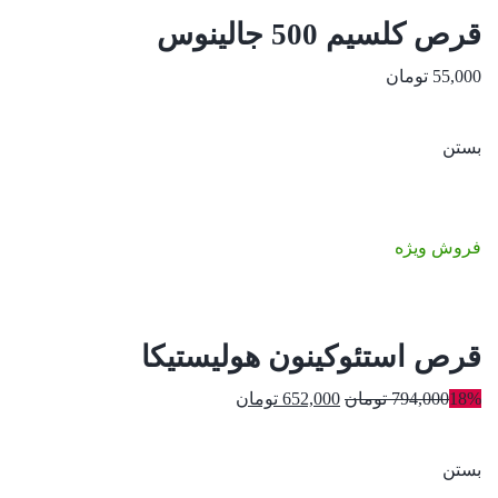
قرص کلسیم 500 جالینوس
55,000
تومان
بستن
فروش ویژه
قرص استئوکینون هولیستیکا
قیمت
قیمت
18%
794,000
تومان
652,000
تومان
اصلی:
فعلی:
794,000 تومان
652,000 تومان.
بستن