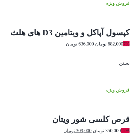
فروش ویژه
کپسول آپاکل و ویتامین D3 های هلث
قیمت
قیمت
7%
682,000
تومان
636,000
تومان
اصلی:
فعلی:
682,000 تومان
636,000 تومان.
بستن
بود.
فروش ویژه
قرص کلسی شور ویتان
قیمت
قیمت
12%
350,000
تومان
309,000
تومان