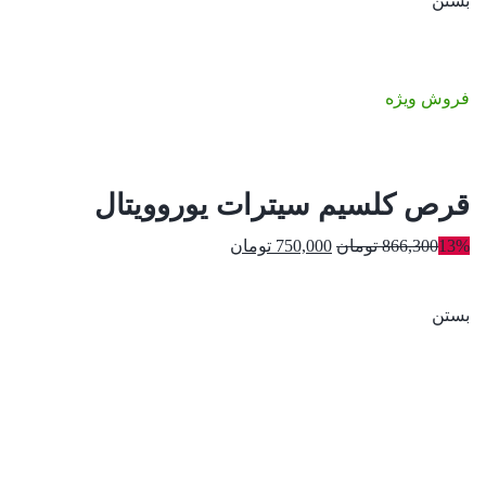
بستن
بود.
فروش ویژه
قرص کلسیم سیترات یوروویتال
قیمت
قیمت
13%
866,300
تومان
750,000
تومان
اصلی:
فعلی:
866,300 تومان
750,000 تومان.
بستن
بود.