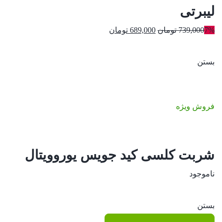
لیبرتی
قیمت
قیمت
7%
739,000
تومان
689,000
تومان
اصلی:
فعلی:
739,000 تومان
689,000 تومان.
بستن
بود.
فروش ویژه
شربت کلسی کید جویس یوروویتال
ناموجود
بستن