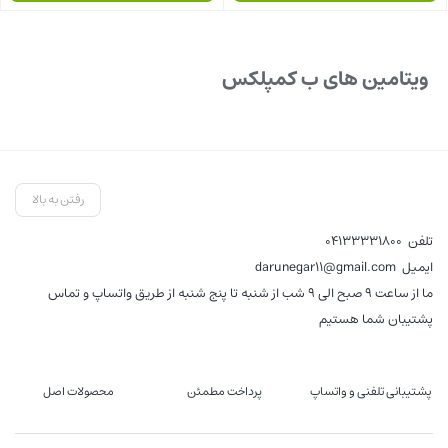
بستن
بستن
ویتامین های ب کمپلکس
رفتن به بالا
تلفن
04133331800
ایمیل
darunegar11@gmail.com
ما از ساعت 9 صبح الی 9 شب از شنبه تا پنج شنبه از طریق واتساپ و تماس
پشتیبان شما هستیم
پشتیبانی تلفنی و واتساپ
پرداخت مطمئن
محصولات اصل