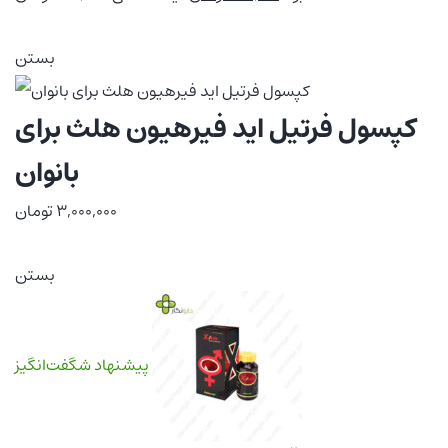
بستن
کپسول فرتیل اید فیرهیون هلث برای
بانوان
3,000,000
تومان
بستن
پیشنهاد شگفت‌انگیز