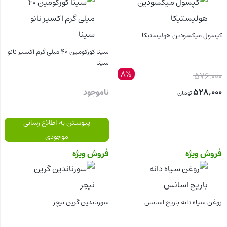
فعلی:
بود.
فعلی:
بود.
118,000 تومان.
144,000 تومان.
کپسول میکسودین هولیستیکا
سینا کورکومین 40 میلی گرم اکسیر نانو
سینا
8%
قیمت
576,000
اصلی:
528,000
ناموجود
تومان
قیمت
576,000 تومان
پیوستن به اطلاع رسانی
فعلی:
بود.
موجودی
528,000 تومان.
فروش ویژه
فروش ویژه
بستن
بستن
روغن سیاه دانه باریج اسانس
سورناندین گرین نیچر