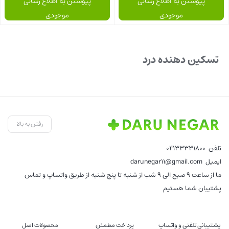
پیوستن به اطلاع رسانی
پیوستن به اطلاع رسانی
موجودی
موجودی
بستن
بستن
تسکین دهنده درد
رفتن به بالا
تلفن
04133331800
ایمیل
darunegar11@gmail.com
ما از ساعت 9 صبح الی 9 شب از شنبه تا پنج شنبه از طریق واتساپ و تماس
پشتیبان شما هستیم
پشتیبانی تلفنی و واتساپ
پرداخت مطمئن
محصولات اصل