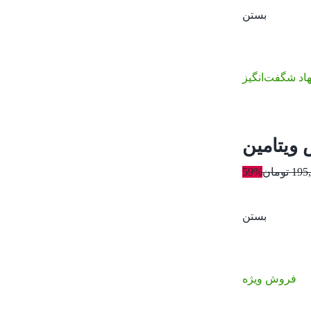
بستن
اد شگفت‌انگیز
195
تومان
59%
بستن
فروش ویژه