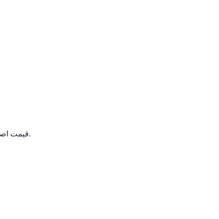
قیمت فعلی: 439,000 تومان.
قیمت اصلی: 660,000 ت