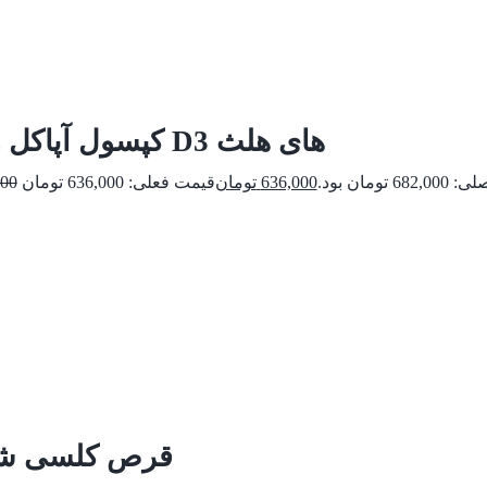
کپسول آپاکل و ویتامین D3 های هلث
 تومان بود.
636,000
تومان
000
قرص کلسی شور