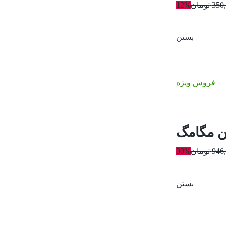
350
تومان
12%
بستن
فروش ویژه
ین مگامگ
946
تومان
30%
بستن