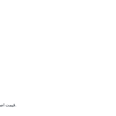
قیمت فعلی: 490,000 تومان.
قیمت اصلی: 683,000 ت