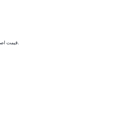
قیمت فعلی: 385,000 تومان.
قیمت اصلی: 462,000 ت