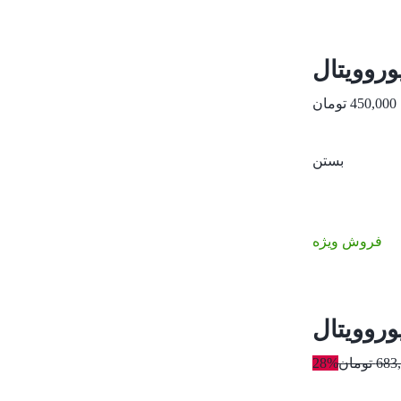
وروویتال
450,000
تومان
بستن
فروش ویژه
683
تومان
28%