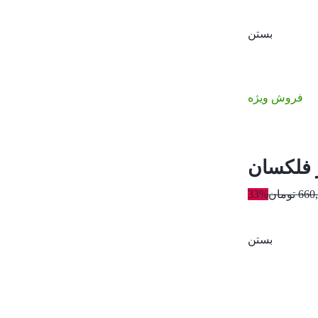
بستن
فروش ویژه
660
تومان
33%
بستن