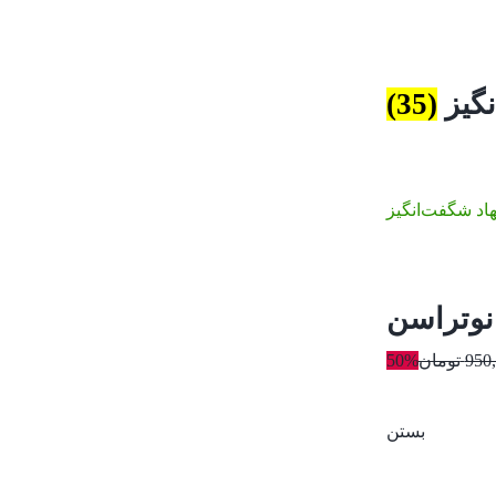
نگیز
(35)
اد شگفت‌انگیز
950
تومان
50%
بستن