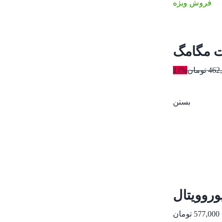
فروش ویژه
ت مگامگ
462
تومان
17%
بستن
روویتال
577,000
تومان