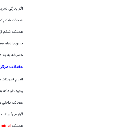
اگر بتازگی تمر
عضلات شکم کمک 
عضلات شکم از ع
بر روی انجام ص
همیشه به یاد د
عضلات مرکز بدن(core) را 
انجام تمرینات 
وجود دارند که ب
عضلات داخلی و 
قرار می‌گیرند. 
عضلات
ominal