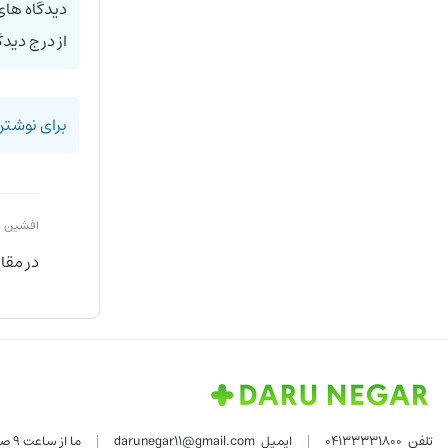
دیدگاه های
از درج دیدگ
برای نوشتن
افشین
در مقا
تلفن
04133331800
ایمیل
darunegar11@gmail.com
ما از ساعت 9 صبح الی 9 شب از شنبه تا پنج شنبه از طریق واتساپ و تماس پشتیبان شما هستیم