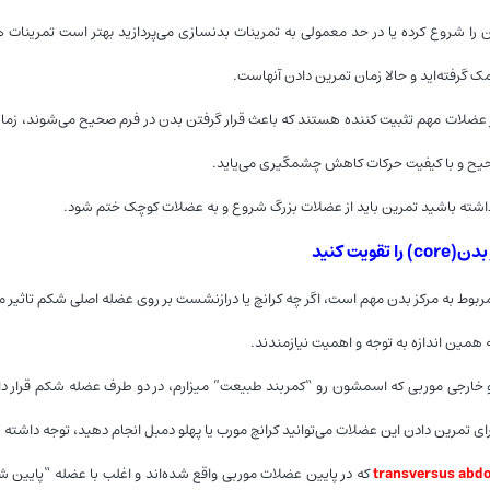
ین را شروع کرده یا در حد معمولی به تمرینات بدنسازی می‌پردازید بهتر است تمرینات ه
گرفته‌اید و حالا زمان تمرین دادن آنهاست.
ضلات مهم تثبیت کننده هستند که باعث قرار گرفتن بدن در فرم صحیح می‌شوند، زمانی 
حیح و با کیفیت حرکات کاهش چشمگیری می‌یاید.
اشته باشید تمرین باید از عضلات بزرگ شروع و به عضلات کوچک ختم شود.
تقویت کنید
مربوط به مرکز بدن مهم است، اگر چه کرانچ یا درازنشست بر روی عضله اصلی شکم تاثیر 
ه همین اندازه به توجه و اهمیت نیازمندند.
خارجی موربی که اسمشون رو “کمربند طبیعت” میزارم، در دو طرف عضله شکم قرار دارند
برای تمرین دادن این عضلات می‌توانید کرانچ مورب یا پهلو دمبل انجام دهید، توجه داشت
transversus abd
که در پایین عضلات موربی واقع شده‌اند و اغلب با عضله “پایین