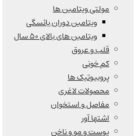
مولتی ویتامین ها
ویتامین دوران یائسگی
ویتامین های بالای 50 سال
قلب و عروق
کم خونی
پروبیوتیک ها
محصولات لاغری
مفاصل و استخوان
اشتها آور
پوست و مو و ناخن