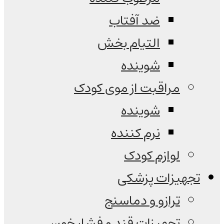
ضد آفتاب
التیام بخش
شوینده
مراقبت از موی کودک
شوینده
نرم کننده
لوازم کودک
تجهیزات پزشکی
ترازو و دماسنج
تجهیزات قند و فشار خون