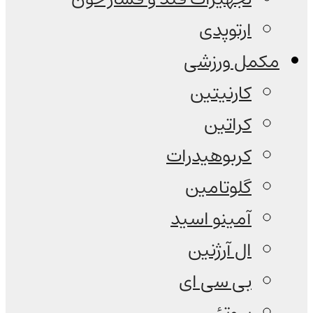
ارتوپدی
مکمل ورزشی
کارنیتین
کراتین
کربوهیدرات
گلوتامین
آمینو اسید
ال آرژنین
بی سی ای