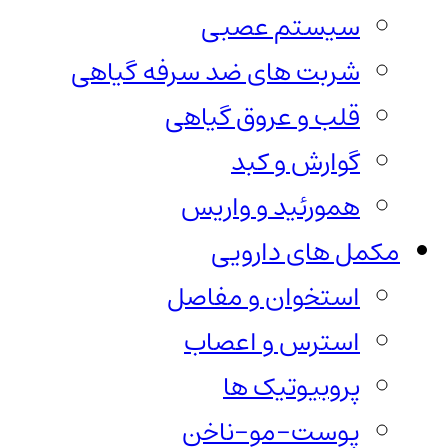
سیستم عصبی
شربت های ضد سرفه گیاهی
قلب و عروق گیاهی
گوارش و کبد
همورئید و واریس
مکمل های دارویی
استخوان و مفاصل
استرس و اعصاب
پروبیوتیک ها
پوست-مو-ناخن