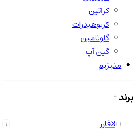
کراتین
کربوهیدرات
گلوتامین
گین آپ
منیزیم
برند
لافارر
1