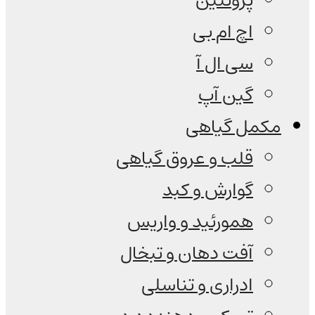
پروتئین
اچ ام بی
سی ال آ
گین آپ
مکمل گیاهی
قلب و عروق گیاهی
گوارش و کبد
همورئید و واریس
آفت دهان و تبخال
ادراری و تناسلی