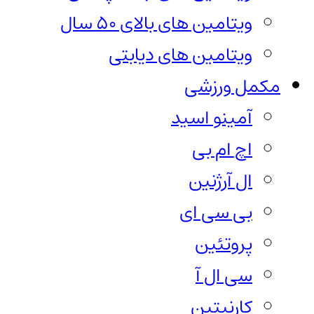
ویتامین های بالای 50 سال
ویتامین های دیابتی
مکمل ورزشی
آمینو اسید
اچ ام بی
ال آرژنین
بی سی ای
پروتئین
سی ال آ
کارنیتین