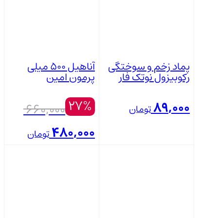
پماد زخم و سوختگی
آناهیل ۵۰۰ میلی
رکوبیزول نوتک فار
پرمون امین
27%
قیمت
89,000
660,000
تومان
اصلی
480,000
تومان
قیمت
بستن
بستن
بود.
فعلی:
480,000 تومان.