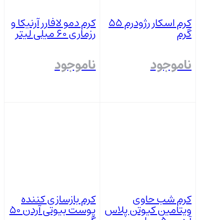
کرم اسکار رژودرم 55
کرم دمو لافارر آرنیکا و
گرم
رزماری ۶۰ میلی لیتر
ناموجود
ناموجود
بستن
بستن
کرم شب حاوی
کرم بازسازی کننده
ویتامین کیوتن پلاس
پوست بیوتی آردن 50