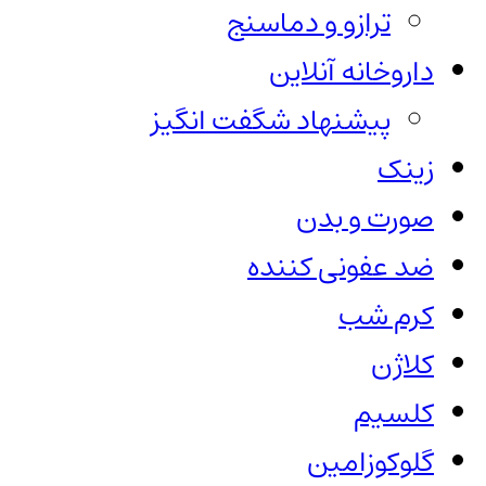
ترازو و دماسنج
داروخانه آنلاین
پیشنهاد شگفت انگیز
زینک
صورت و بدن
ضد عفونی کننده
کرم شب
کلاژن
کلسیم
گلوکوزامین