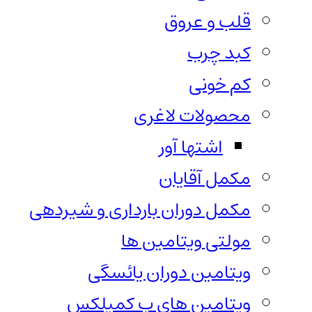
قلب و عروق
کبد چرب
کم خونی
محصولات لاغری
اشتها آور
مکمل آقایان
مکمل دوران بارداری و شیردهی
مولتی ویتامین ها
ویتامین دوران یائسگی
ویتامین های ب کمپلکس