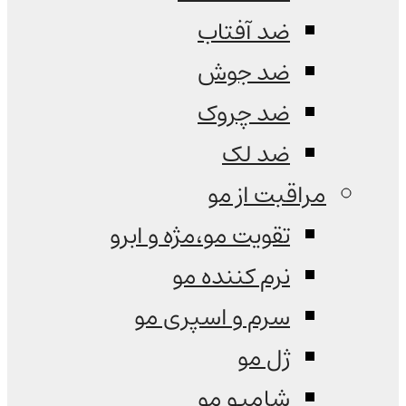
ضد آفتاب
ضد جوش
ضد چروک
ضد لک
مراقبت از مو
تقویت مو،مژه و ابرو
نرم کننده مو
سرم و اسپری مو
ژل مو
شامپو مو