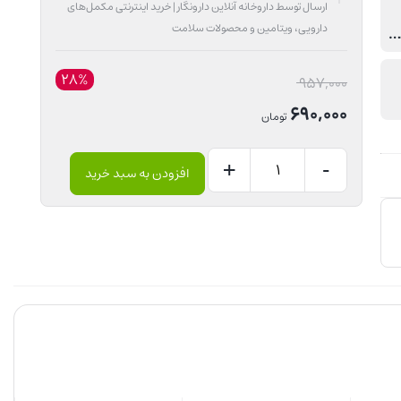
ارسال توسط داروخانه آنلاین دارونگار | خرید اینترنتی مکمل‌های
دارویی، ویتامین و محصولات سلامت
راقبت پوست ضد چروک و جوان کننده
28%
قیمت
957,000
اصلی:
690,000
تومان
957,000 تومان
قیمت
بود.
+
-
افزودن به سبد خرید
فعلی:
اگزوتین
690,000 تومان.
درمکس
عدد