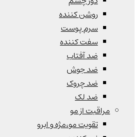
دور چشم
روشن کننده
سرم پوست
سفت کننده
ضد آفتاب
ضد جوش
ضد چروک
ضد لک
مراقبت از مو
تقویت مو،مژه و ابرو