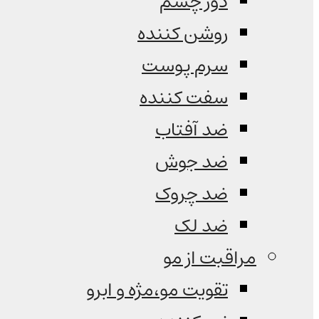
دور چشم
روشن کننده
سرم پوست
سفت کننده
ضد آفتاب
ضد جوش
ضد چروک
ضد لک
مراقبت از مو
تقویت مو،مژه و ابرو