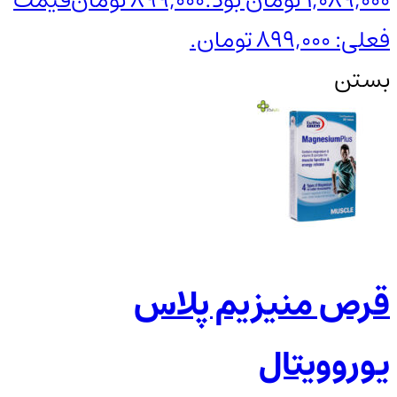
1,089,000 تومان بود.
899,000
تومان
قیمت
فعلی: 899,000 تومان.
بستن
قرص منیزیم پلاس
یوروویتال