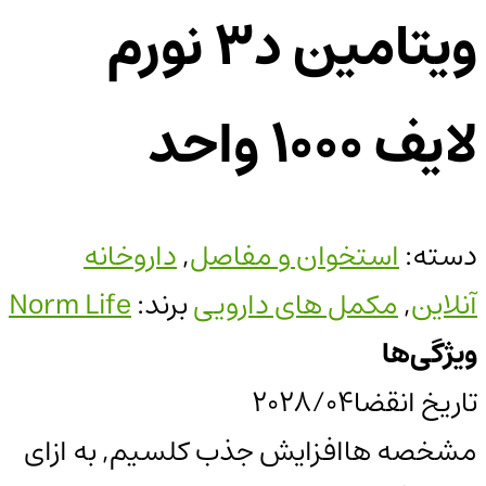
ویتامین د3 نورم
لایف 1000 واحد
دسته:
استخوان و مفاصل
,
داروخانه
آنلاین
,
مکمل های دارویی
برند:
Norm Life
ویژگی‌ها
تاریخ انقضا
2028/04
مشخصه ها
افزایش جذب کلسیم, به ازای