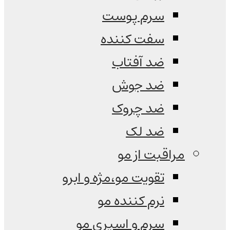
سرم پوست
سفت کننده
ضد آفتاب
ضد جوش
ضد چروک
ضد لک
مراقبت از مو
تقویت مو،مژه و ابرو
نرم کننده مو
سرم و اسپری مو