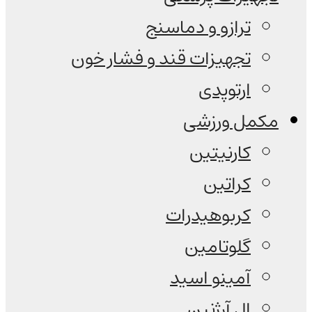
ترازو و دماسنج
تجهیزات قند و فشار خون
ارتوپدی
مکمل ورزشی
کارنیتین
کراتین
کربوهیدرات
گلوتامین
آمینو اسید
ال آرژنین