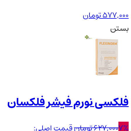
577,000
تومان
بستن
فلکسی نورم فیشر فلکسان
7%
627,000
تومان
قیمت اصلی: