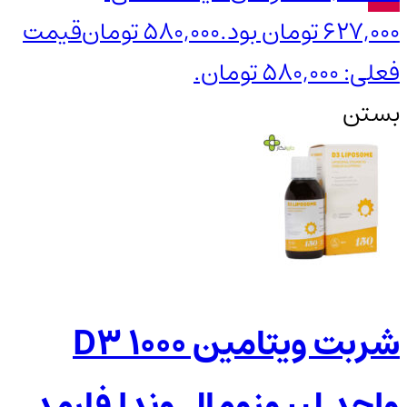
627,000 تومان بود.
580,000
تومان
قیمت
فعلی: 580,000 تومان.
بستن
شربت ویتامین D3 1000
واحد لیپوزومال وندا فارمد