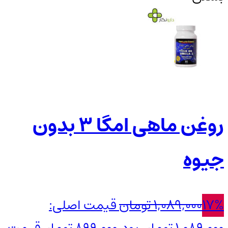
روغن ماهی امگا 3 بدون
جیوه
17%
1,089,000
تومان
قیمت اصلی: