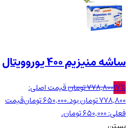
ساشه منیزیم 400 یوروویتال
17%
778,800
تومان
قیمت اصلی:
778,800 تومان بود.
650,000
تومان
قیمت
فعلی: 650,000 تومان.
بستن