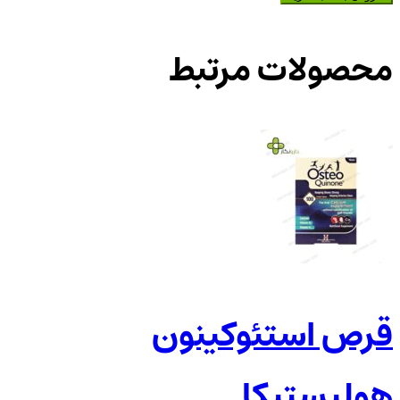
محصولات مرتبط
قرص استئوکینون
هولیستیکا