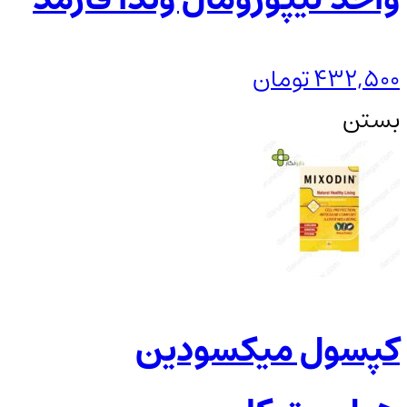
432,500
تومان
بستن
کپسول میکسودین