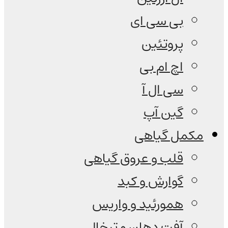
بی سی ای
پروتئین
اچ ام بی
سی ال آ
گین آپ
مکمل گیاهی
قلب و عروق گیاهی
گوارش و کبد
همورئید و واریس
آفت دهان و تبخال