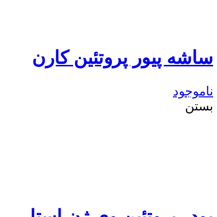
ساشه پیور پروتئین کارن
ناموجود
بستن
پودر پروتئین وی ژن استار