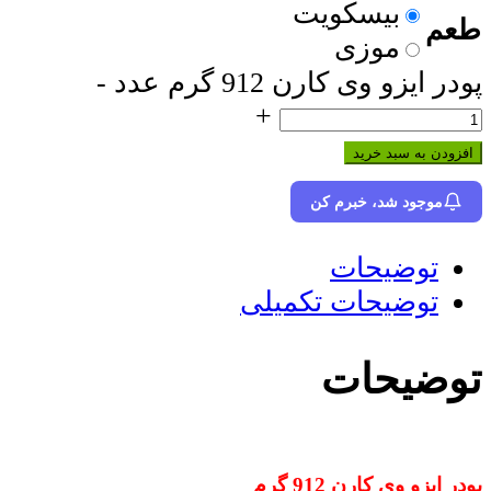
بیسکویت
طعم
موزی
پودر ایزو وی کارن 912 گرم عدد
-
+
افزودن به سبد خرید
موجود شد، خبرم کن
توضیحات
توضیحات تکمیلی
توضیحات
پودر ایزو وی کارن 912 گرم