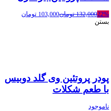
22%
132,000
تومان
103,000
تومان
بستن
پودر پروتئین وی گلد دوبیس
با طعم شکلات
ناموجود