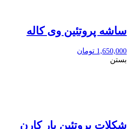
ساشه پروتئین وی کاله
1,650,000
تومان
بستن
شکلات پروتئین بار کارن