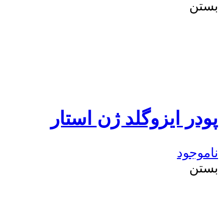
بستن
پودر ایزوگلد ژن استار
ناموجود
بستن