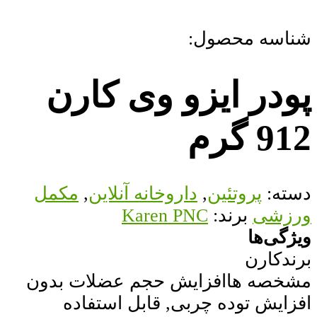
شناسه محصول:
پودر ایزو وی کارن
912 گرم
دسته:
پروتئین
,
داروخانه آنلاین
,
مکمل
ورزشی
برند:
Karen PNC
ویژگی‌ها
برند
کارن
مشخصه ها
افزایش حجم عضلات بدون
افزایش توده چربی, قابل استفاده