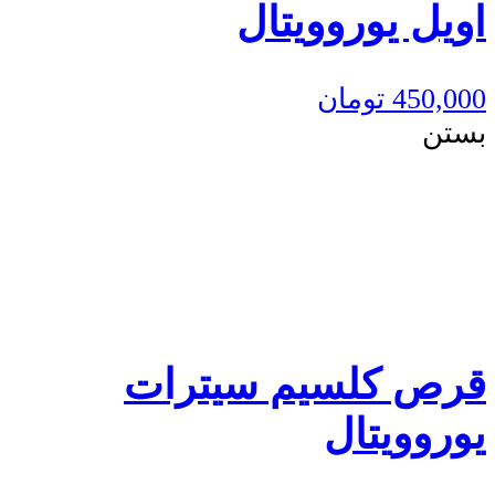
اویل یوروویتال
450,000
تومان
بستن
قرص کلسیم سیترات
یوروویتال