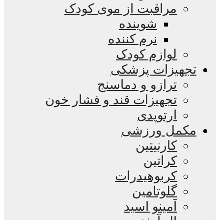
مراقبت از موی کودک
شوینده
نرم کننده
لوازم کودک
تجهیزات پزشکی
ترازو و دماسنج
تجهیزات قند و فشار خون
ارتوپدی
مکمل ورزشی
کارنیتین
کراتین
کربوهیدرات
گلوتامین
آمینو اسید