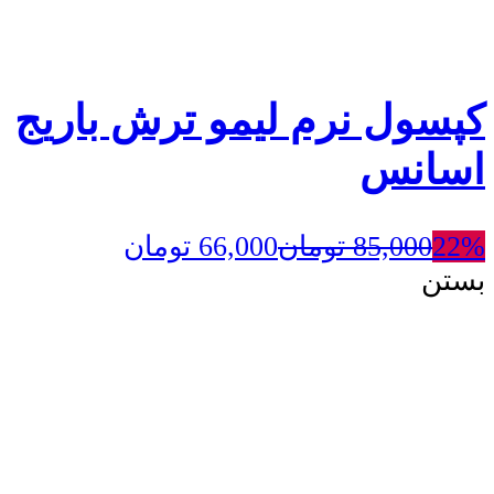
کپسول نرم لیمو ترش باریج
اسانس
22%
85,000
تومان
66,000
تومان
بستن