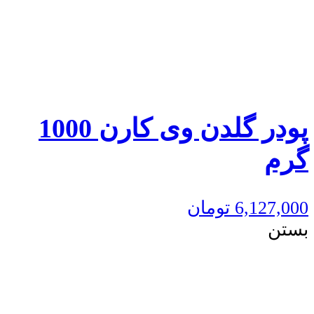
پودر گلدن وی کارن 1000
گرم
6,127,000
تومان
بستن