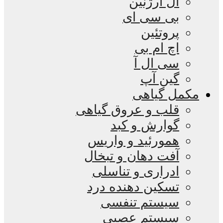
ال آرژنین
بی سی ای
پروتئین
اچ ام بی
سی ال آ
گین آپ
مکمل گیاهی
قلب و عروق گیاهی
گوارش و کبد
همورئید و واریس
آفت دهان و تبخال
ادراری و تناسلی
تسکین دهنده درد
سیستم تنفسی
سیستم عصبی