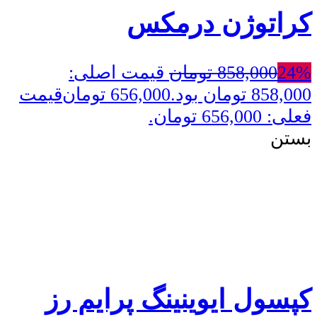
کراتوژن درمکس
24%
858,000
تومان
قیمت اصلی:
858,000 تومان بود.
656,000
تومان
قیمت
فعلی: 656,000 تومان.
بستن
کپسول ایوینینگ پرایم رز