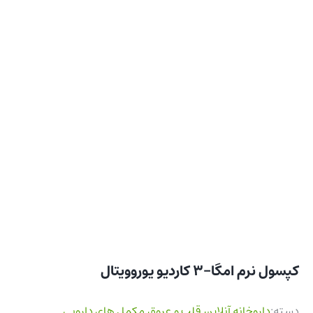
کپسول نرم امگا-3 کاردیو یوروویتال
دسته:
داروخانه آنلاین
,
قلب و عروق
,
مکمل های دارویی