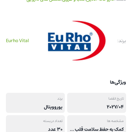
برند:
Eurho Vital
ویژگی‌ها
تاریخ انقضا
برند
2027/04
یوروویتال
مشخصه ها
تعداد در بسته
کمک به حفظ سلامت قلب و عروق, جلوگیری از تجمع پلاکتی و گرفتگی عروق, کاهش سطح تری‌گلیسرید خون و بهبود پروفایل لیپیدی, کاهش سطح فشار خون
30 عدد