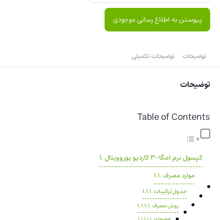
پیوستن به اطلاع رسانی موجودی
توضیحات
توضیحات تکمیلی
توضیحات
Table of Contents
کپسول نرم امگا-3 کاردیو یوروویتال
موارد مصرف
جدول ترکیبات
روش مصرف
توضیحات