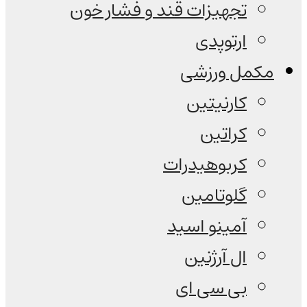
تجهیزات قند و فشار خون
ارتوپدی
مکمل ورزشی
کارنیتین
کراتین
کربوهیدرات
گلوتامین
آمینو اسید
ال آرژنین
بی سی ای