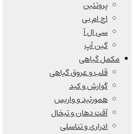
پروتئین
اچ ام بی
سی ال آ
گین آپ
مکمل گیاهی
قلب و عروق گیاهی
گوارش و کبد
همورئید و واریس
آفت دهان و تبخال
ادراری و تناسلی