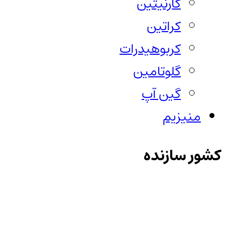
کارنیتین
کراتین
کربوهیدرات
گلوتامین
گین آپ
منیزیم
کشور سازنده