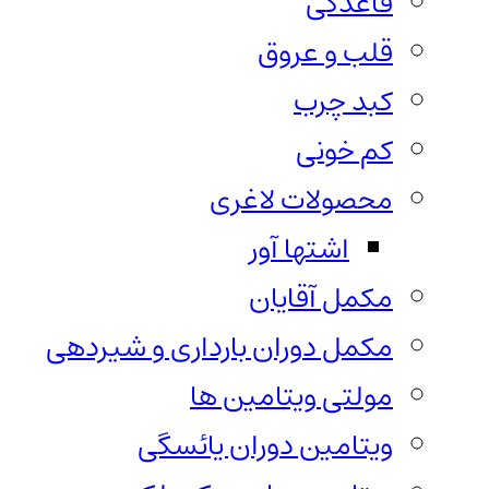
قاعدگی
قلب و عروق
کبد چرب
کم خونی
محصولات لاغری
اشتها آور
مکمل آقایان
مکمل دوران بارداری و شیردهی
مولتی ویتامین ها
ویتامین دوران یائسگی