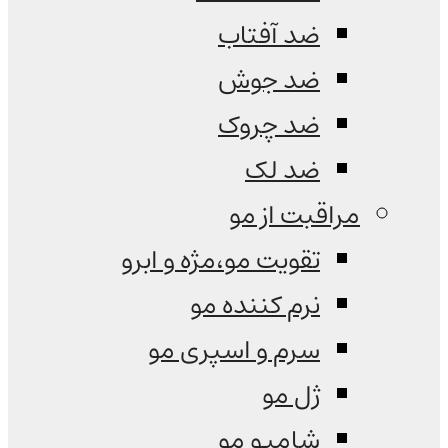
ضد آفتاب
ضد جوش
ضد چروک
ضد لک
مراقبت از مو
تقویت مو،مژه و ابرو
نرم کننده مو
سرم و اسپری مو
ژل مو
شامپو مو