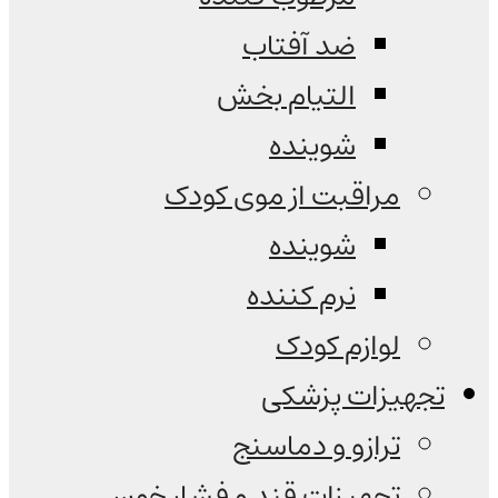
ضد آفتاب
التیام بخش
شوینده
مراقبت از موی کودک
شوینده
نرم کننده
لوازم کودک
تجهیزات پزشکی
ترازو و دماسنج
تجهیزات قند و فشار خون