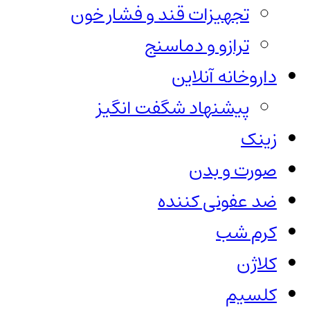
تجهیزات قند و فشار خون
ترازو و دماسنج
داروخانه آنلاین
پیشنهاد شگفت انگیز
زینک
صورت و بدن
ضد عفونی کننده
کرم شب
کلاژن
کلسیم