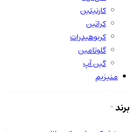
کارنیتین
کراتین
کربوهیدرات
گلوتامین
گین آپ
منیزیم
برند