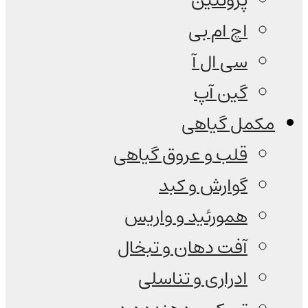
پروتئین
اچ ام بی
سی ال آ
گین آپ
مکمل گیاهی
قلب و عروق گیاهی
گوارش و کبد
همورئید و واریس
آفت دهان و تبخال
ادراری و تناسلی