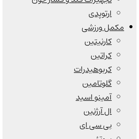
ارتوپدی
مکمل ورزشی
کارنیتین
کراتین
کربوهیدرات
گلوتامین
آمینو اسید
ال آرژنین
بی سی ای