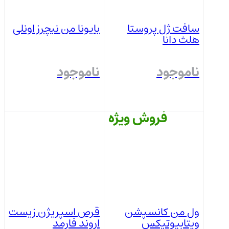
قیمت فعلی:
1,290,000 تومان.
سافت ژل پروستا
بایونا من نیچرز اونلی
هلث دانا
ناموجود
ناموجود
فروش ویژه
بستن
بستن
ول من کانسپشن
قرص اسپریژن زیست
ویتابیوتیکس
اروند فارمد