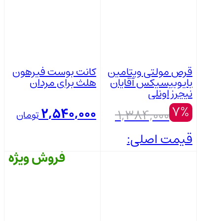
قرص مولتی ویتامین
کانت بوست فیرهون
بایوبیسیکس آقایان
هلث برای مردان
نیچرز اونلی
7%
2,540,000
1,384,000
تومان
قیمت اصلی:
فروش ویژه
1,384,000 تومان
بستن
بستن
بود.
1,290,000
تومان