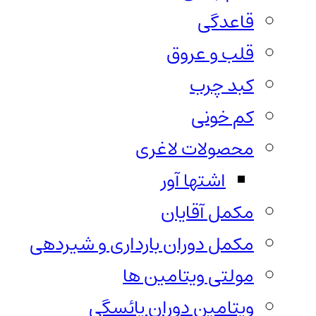
قاعدگی
قلب و عروق
کبد چرب
کم خونی
محصولات لاغری
اشتها آور
مکمل آقایان
مکمل دوران بارداری و شیردهی
مولتی ویتامین ها
ویتامین دوران یائسگی