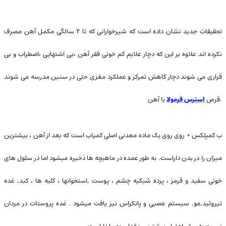
تحقیقات جدید نشان داده است که شیرخوارانی که تا ۲ سالگی مکمل آهن مصرف
نکرده اند علاوه بر این که دچار علایم کم خونی فقر آهن ،بی اشتهایی ،اضطراب و بی
قراری می شوند دچار کاهش تمرکز و عملکرد مغزی حتی در سنین مدرسه می شوند
.قرص
استرس فرمولا
با آهن
ب کمپلکس + روی روی یک ماده معدنی اصلی کمیاب است که بعد از آهن ، بیشترین
میزان را در بدن داراست. به طور عمده در ماهیچه ها ذخیره میشود اما در سلول های
خونی سفید و قرمز ، پرده شبکیه چشم ، پوست ,استخوانها ، کلیه ها ، کبد, غده
تیروئید,مو, سیستم عصبی و پانکراس نیز یافت میشود . غده پروستات در مردان
نسبت به سایر اعضا ، بیشترین مقدار روی را داراست .