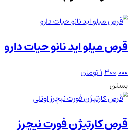
قرص میلو اید نانو حیات دارو
1,300,000
تومان
بستن
قرص کارتیژن فورت نیچرز