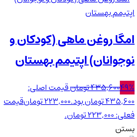
امگا روغن ماهی (کودکان و
نوجوانان) اپتیمم بهستان
49%
435,600
تومان
قیمت اصلی:
435,600 تومان بود.
223,000
تومان
قیمت
فعلی: 223,000 تومان.
بستن