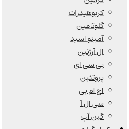
کربوهیدرات
گلوتامین
آمینو اسید
ال آرژنین
بی سی ای
پروتئین
اچ ام بی
سی ال آ
گین آپ