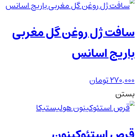
سافت ژل روغن گل مغربی
باریج اسانس
270,000
تومان
بستن
قرص استئوکینون