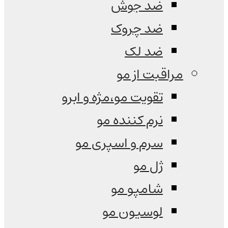
ضد جوش
ضد چروک
ضد لک
مراقبت از مو
تقویت مو،مژه و ابرو
نرم کننده مو
سرم و اسپری مو
ژل مو
شامپو مو
لوسیون مو