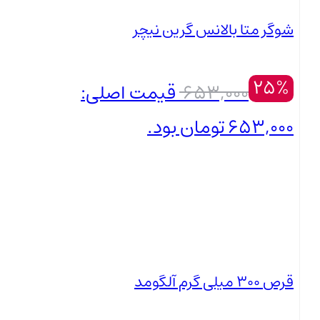
شوگر متا بالانس گرین نیچر
25%
653,000
قیمت اصلی:
653,000 تومان بود.
490,000
تومان
بستن
قیمت فعلی: 490,000 تومان.
قرص 300 میلی گرم آلگومد