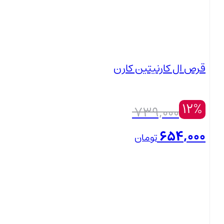
قیمت فعلی: 389,000 تومان.
قرص ال کارنیتین کارن
12%
739,000
654,000
تومان
بستن