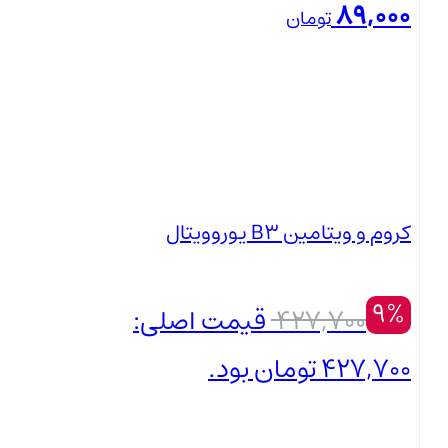
89,000
تومان
بستن
کروم و ویتامین B3 یوروویتال
9%
427,700
قیمت اصلی:
427,700 تومان بود.
389,000
تومان
بستن