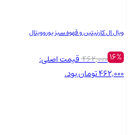
ویال ال کارنیتین و قهوه سبز یوروویتال
16%
462,000
قیمت اصلی:
462,000 تومان بود.
389,000
تومان
بستن
قیمت فعلی: 389,000 تومان.