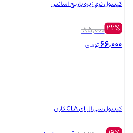
کپسول نرم زیره باریج اسانس
22%
85,000
66,000
تومان
بستن
کپسول سی ال ای CLA کارن
19%