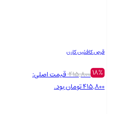
بستن
قرص کافئین کارن
18%
415,800
قیمت اصلی:
415,800 تومان بود.
339,000
تومان
بستن
قیمت فعلی: 339,000 تومان.