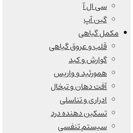
سی ال آ
گین آپ
مکمل گیاهی
قلب و عروق گیاهی
گوارش و کبد
همورئید و واریس
آفت دهان و تبخال
ادراری و تناسلی
تسکین دهنده درد
سیستم تنفسی