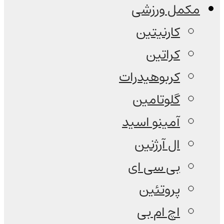
مکمل ورزشی
کارنیتین
کراتین
کربوهیدرات
گلوتامین
آمینو اسید
ال آرژنین
بی سی ای
پروتئین
اچ ام بی