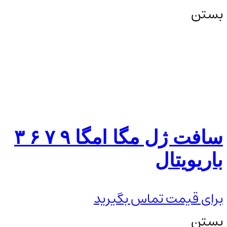
بستن
سافت ژل مگا امگا ۹ ۷ ۶ ۳
باریویتال
برای قیمت تماس بگیرید
بستن