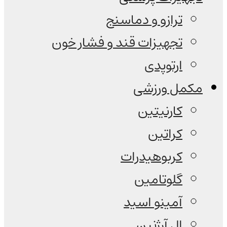
ترازو و دماسنج
تجهیزات قند و فشار خون
ارتوپدی
مکمل ورزشی
کارنیتین
کراتین
کربوهیدرات
گلوتامین
آمینو اسید
ال آرژنین