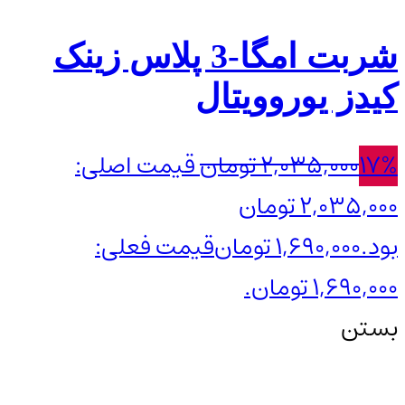
شربت امگا-3 پلاس زینک
کیدز یوروویتال
17%
2,035,000
تومان
قیمت اصلی:
2,035,000 تومان
بود.
1,690,000
تومان
قیمت فعلی:
1,690,000 تومان.
بستن