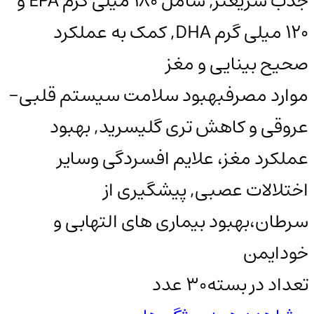
جذب سریعتر, شامل 180 میلی گرم EPA و
120 میلی گرم DHA, کمک به عملکرد
صحیح بینایی و مغز
موارد مصرف
بهبود سلامت سیستم قلبی-
عروقی و کاهش تری گلیسرید, بهبود
عملکرد مغز، علایم افسردگی وسایر
اختلالات عصبی, پیشگیری از
سرطان،بهبود بیماری های التهابی و
خودایمن
تعداد در بسته
30 عدد