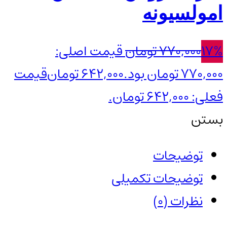
امولسیونه
17%
770,000
تومان
قیمت اصلی:
770,000 تومان بود.
642,000
تومان
قیمت
فعلی: 642,000 تومان.
بستن
توضیحات
توضیحات تکمیلی
نظرات (0)