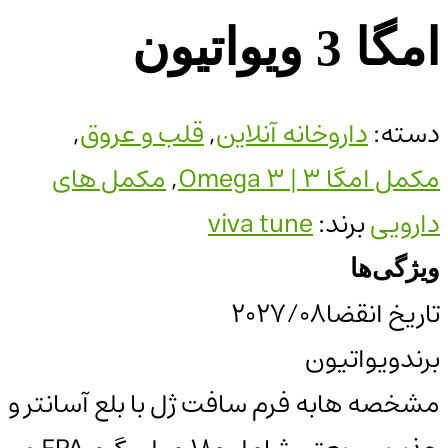
امگا 3 ویواتیون
دسته:
داروخانه آنلاین
,
قلب و عروق
,
مکمل امگا 3 | Omega 3
,
مکمل های
دارویی
برند:
viva tune
ویژگی‌ها
تاریخ انقضا
2027/08
برند
ویواتیون
مشخصه ها
به فرم سافت ژل با بلع آسانتر و