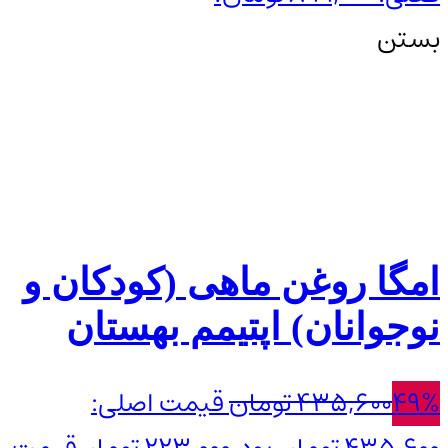
بستن
امگا روغن ماهی (کودکان و
نوجوانان) اپتیمم بهستان
49%
435,600
تومان
قیمت اصلی: