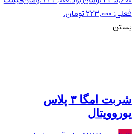
435,600 تومان بود.
223,000
تومان
قیمت
فعلی: 223,000 تومان.
بستن
شربت امگا ۳ پلاس
یوروویتال