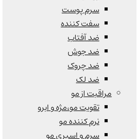
سرم پوست
سفت کننده
ضد آفتاب
ضد جوش
ضد چروک
ضد لک
مراقبت از مو
تقویت مو،مژه و ابرو
نرم کننده مو
سرم و اسپری مو