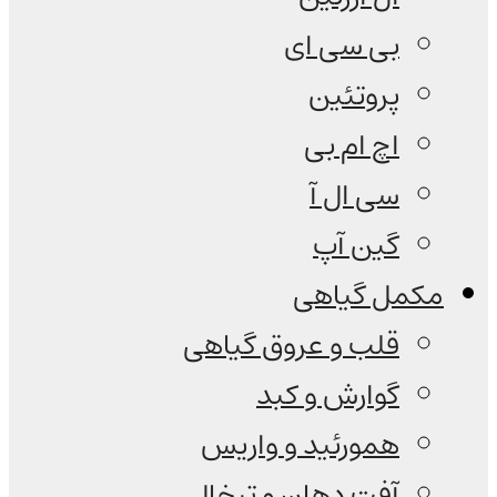
بی سی ای
پروتئین
اچ ام بی
سی ال آ
گین آپ
مکمل گیاهی
قلب و عروق گیاهی
گوارش و کبد
همورئید و واریس
آفت دهان و تبخال