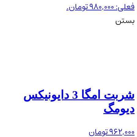
فعلی: 980,000 تومان.
بستن
شربت امگا 3 دایونیکس
دیومگ
962,000
تومان