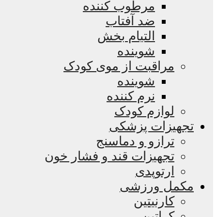
مرطوب کننده
ضد آفتاب
التیام بخش
شوینده
مراقبت از موی کودک
شوینده
نرم کننده
لوازم کودک
تجهیزات پزشکی
ترازو و دماسنج
تجهیزات قند و فشار خون
ارتوپدی
مکمل ورزشی
کارنیتین
کراتین