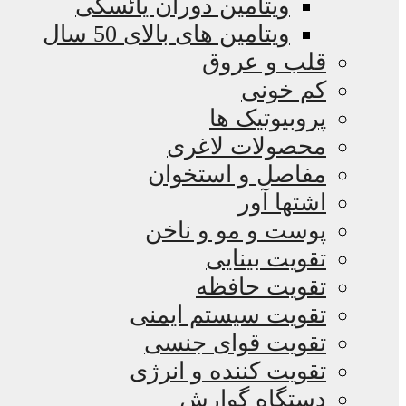
ویتامین دوران یائسگی
ویتامین های بالای 50 سال
قلب و عروق
کم خونی
پروبیوتیک ها
محصولات لاغری
مفاصل و استخوان
اشتها آور
پوست و مو و ناخن
تقویت بینایی
تقویت حافظه
تقویت سیستم ایمنی
تقویت قوای جنسی
تقویت کننده و انرژی
دستگاه گوارش