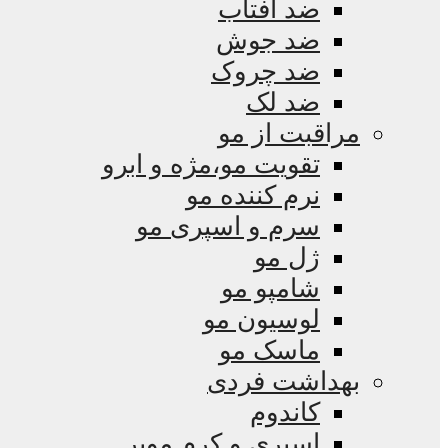
ضد آفتاب
ضد جوش
ضد چروک
ضد لک
مراقبت از مو
تقویت مو،مژه و ابرو
نرم کننده مو
سرم و اسپری مو
ژل مو
شامپو مو
لوسیون مو
ماسک مو
بهداشت فردی
کاندوم
اسپری و کرم موبر