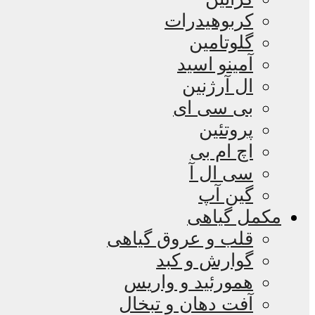
کربوهیدرات
گلوتامین
آمینو اسید
ال آرژنین
بی سی ای
پروتئین
اچ ام بی
سی ال آ
گین آپ
مکمل گیاهی
قلب و عروق گیاهی
گوارش و کبد
همورئید و واریس
آفت دهان و تبخال