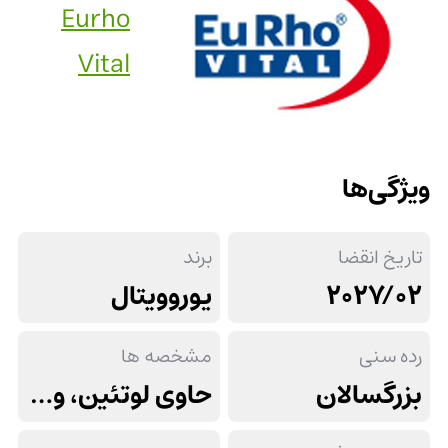
Eurho
Vital
ویژگی‌ها
تاریخ انقضا
برند
2027/02
یوروویتال
رده سنی
مشخصه ها
بزرگسالان
حاوی لوتئین، ویتامین های E، C، A و روی, غنی از آنتی اکسیدان ها, نگهداری از شبکیه چشم