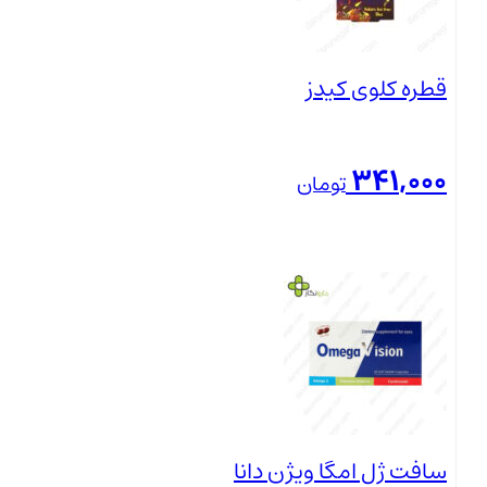
قطره کلوی کیدز
341,000
تومان
بستن
سافت ژل امگا ویژن دانا