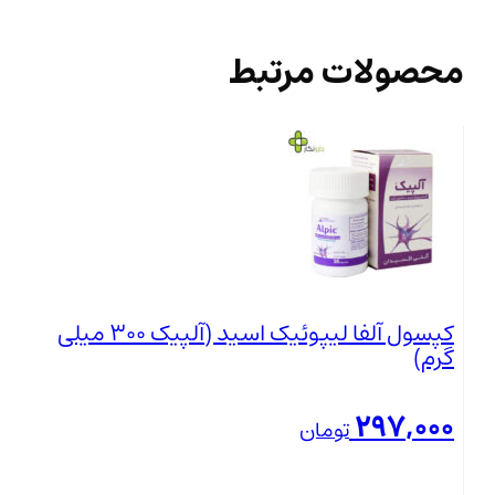
محصولات مرتبط
کپسول آلفا لیپوئیک اسید (آلپیک 300 میلی
گرم)
297,000
تومان