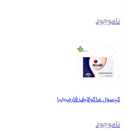
ناموجود
بستن
کپسول ماکولایف فارمیجیا
ناموجود