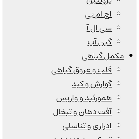
پروتئین
اچ ام بی
سی ال آ
گین آپ
مکمل گیاهی
قلب و عروق گیاهی
گوارش و کبد
همورئید و واریس
آفت دهان و تبخال
ادراری و تناسلی