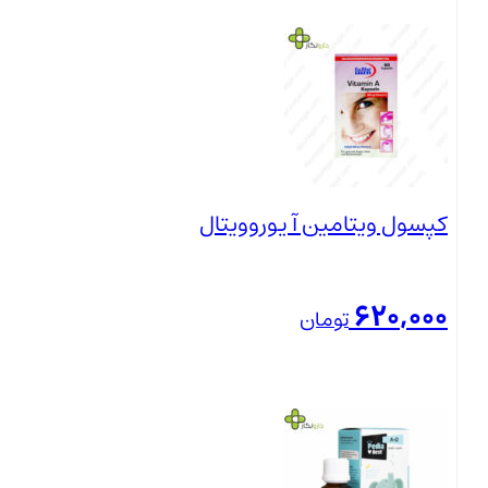
بستن
کپسول ویتامین آ یوروویتال
620,000
تومان
بستن