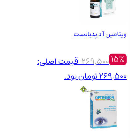
ویتامین آ د پدیابست
15%
269,500
قیمت اصلی:
269,500 تومان بود.
229,000
تومان
بستن
قیمت فعلی: 229,000 تومان.