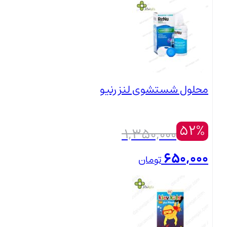
790,000
تومان
بستن
قیمت فعلی: 790,000 تومان.
محلول شستشوی لنز رنیو
52%
1,350,000
650,000
تومان
بستن