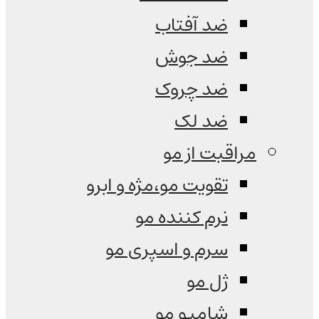
ضد آفتاب
ضد جوش
ضد چروک
ضد لک
مراقبت از مو
تقویت مو،مژه و ابرو
نرم کننده مو
سرم و اسپری مو
ژل مو
شامپو مو