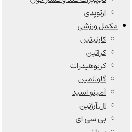
ارتوپدی
مکمل ورزشی
کارنیتین
کراتین
کربوهیدرات
گلوتامین
آمینو اسید
ال آرژنین
بی سی ای