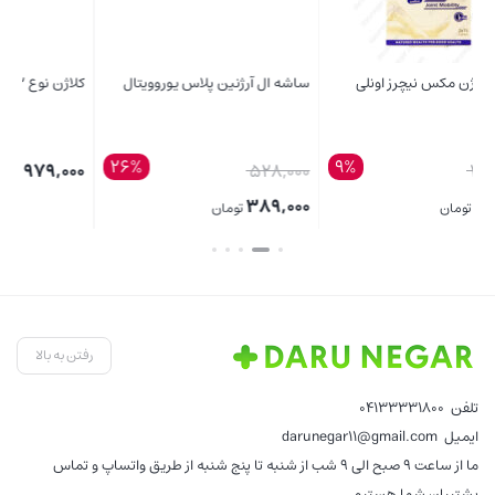
ساشه ال آرژنین پلاس یوروویتال
کلاژن نوع 2 و هیالورونیک اسید
مو
26%
قیمت
00
979,000
528,000
تومان
اصلی:
00
389,000
تومان
قیمت
528,000 تومان
قی
بستن
بستن
بست
فعلی:
بود.
فع
389,000 تومان.
,000
رفتن به بالا
تلفن
04133331800
ایمیل
darunegar11@gmail.com
ما از ساعت 9 صبح الی 9 شب از شنبه تا پنج شنبه از طریق واتساپ و تماس
پشتیبان شما هستیم