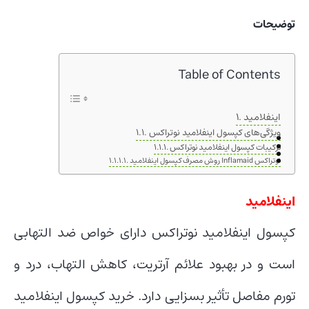
توضیحات
Table of Contents
اینفلامید
ویژگی‌های کپسول اینفلامید نوتراکس
ترکیبات کپسول اینفلامید نوتراکس
روش مصرف کپسول اینفلامید Inflamaid نوتراکس
اینفلامید
کپسول اینفلامید نوتراکس دارای خواص ضد التهابی
است و در بهبود علائم آرتریت، کاهش التهاب، درد و
تورم مفاصل تأثیر بسزایی دارد. خرید کپسول اینفلامید