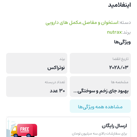
اینفلامید
دسته:
استخوان و مفاصل
,
مکمل های دارویی
برند:
nutrax
ویژگی‌ها
تاریخ انقضا
برند
2028/03
نوتراکس
مشخصه ها
تعداد در بسته
بهبود جای زخم و سوختگی‌ها, بهبود دهنده علائم آرتریت, کاهش دهنده انواع التهابات
30 عدد
مشاهده همه ویژگی‌ها
ارسال رایگان
برای سفارشات بالای سه میلیون تومان