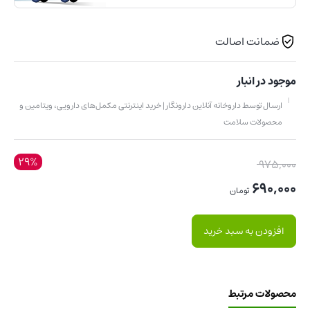
ضمانت اصالت
موجود در انبار
ارسال توسط داروخانه آنلاین دارونگار | خرید اینترنتی مکمل‌های دارویی، ویتامین و
محصولات سلامت
29%
قیمت
975,000
اصلی:
690,000
تومان
975,000 تومان
قیمت
بود.
افزودن به سبد خرید
فعلی:
690,000 تومان.
محصولات مرتبط