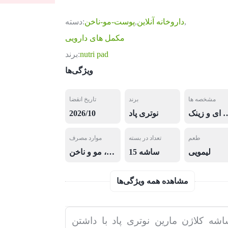
,
داروخانه آنلاین
,
پوست-مو-ناخن
دسته:
مکمل های دارویی
nutri pad
برند:
ویژگی‌ها
مشخصه ها
برند
تاریخ انقضا
نیک اسید، عصاره گیاه بامبو، بیوتین، ویتامین سی، ویتامین ای و زینک
نوتری پاد
2026/10
طعم
تعداد در بسته
موارد مصرف
لیمویی
15 ساشه
کمک به حفظ سلامت پوست، مو و ناخن
مشاهده همه ویژگی‌ها
شه کلاژن مارین نوتری پاد با داشتن