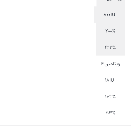
۸۰۰IU
۲۰۰%
۱۳۳%
ویتامین E
۱۸IU
۱۶۳%
۵۳%