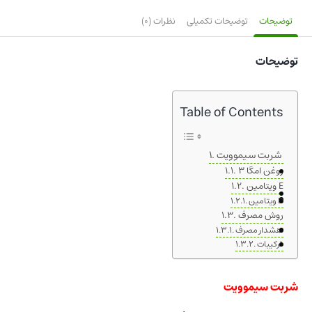
توضیحات
توضیحات تکمیلی
نظرات (0)
توضیحات
Table of Contents
شربت سیموویت
روغن امگا ۳
ویتامین E
ویتامین D
روش مصرف
هشدار مصرف
ترکیبات
شربت سیموویت