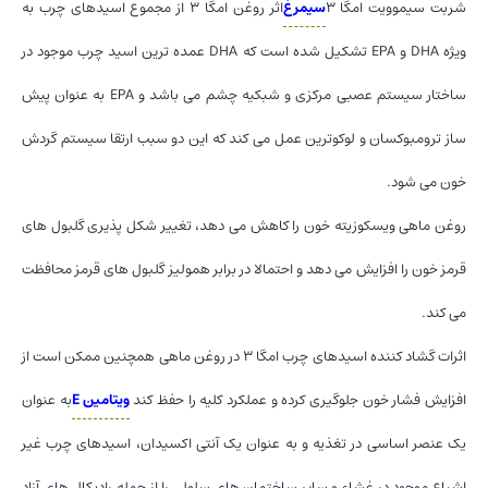
شربت سیموویت امگا 3
سیمرغ
اثر روغن امگا ۳ از مجموع اسیدهای چرب به
ویژه DHA و EPA تشکیل شده است که DHA عمده ترین اسید چرب موجود در
ساختار سیستم عصبی مرکزی و شبکیه چشم می باشد و EPA به عنوان پیش
ساز ترومبوکسان و لوکوترین عمل می کند که این دو سبب ارتقا سیستم گردش
خون می شود.
روغن ماهی ویسکوزیته خون را کاهش می دهد، تغییر شکل پذیری گلبول های
قرمز خون را افزایش می دهد و احتمالا در برابر همولیز گلبول های قرمز محافظت
می کند.
اثرات گشاد کننده اسیدهای چرب امگا 3 در روغن ماهی همچنین ممکن است از
افزایش فشار خون جلوگیری کرده و عملکرد کلیه را حفظ کند
ویتامین E
به عنوان
یک عنصر اساسی در تغذیه و به عنوان یک آنتی اکسیدان، اسیدهای چرب غیر
اشباع موجود در غشاء و سایر ساختمان های سلولی را از جمله رادیکال های آزاد