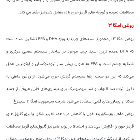
محافظت نموده و گویچه های قرمز خون را در مقابل همولیز حفظ می کند.
روغن امگا ۳
روغن امگا ۳ از مجموع اسیدهای چرب به ویژه DHA و EPA تشکیل شده است
که DHA عمده ترین اسید چرب موجود در ساختار سیستم عصبی مرکزی و
شبکیه چشم است و EPA به عنوان پیش ساز ترومبوکسان و لوکوترین عمل
می‌کند که این دو سبب ارتقا سیستم گردش خون می‌شود. از روغن ماهی به
دلیل اثرات ضد التهاب و ضد ترومبوتیک برای بیماری‌های قلبی عروقی از جمله
سکته و بیماری‌های قلبی استفاده می‌شود.شربت سیموویت امگا 3 سیمرغ
روغن ماهی ویسکوزیته خون را کاهش می‌دهد، تغییر شکل پذیری گلبول‌های
قرمز خون را افزایش می‌دهد و احتمالا در برابر همولیز گلبول‌های قرمز محافظت
می‌کند. اثرات گشاد کننده اسیدهای چرب امگا ۳ در روغن ماهی همچنین ممکن