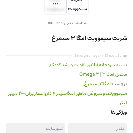
شناسه محصول:
DRN-1748
شربت سیموویت امگا 3 سیمرغ
Simorgh omega-3 Simovit Syrup
دسته:
داروخانه آنلاین
,
تقویت و رشد کودک
,
مکمل امگا 3 | Omega 3
برچسب:
امگا3
,
سیمرغ
,
سیموویتعمومیروغن ماهی امگاسیمرغ دارو عطارایران200 میلی
لیتر
ویژگی‌ها
مقدار
کشور سازنده