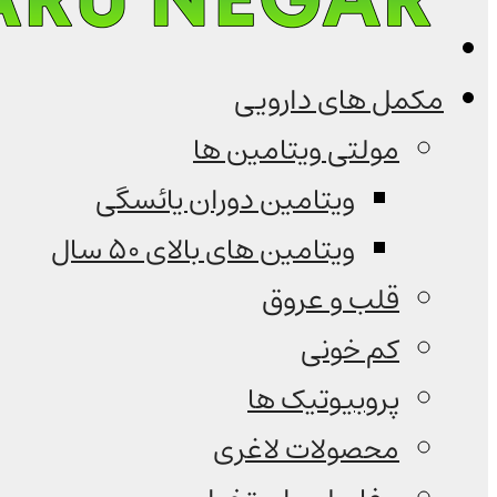
مکمل های دارویی
مولتی ویتامین ها
ویتامین دوران یائسگی
ویتامین های بالای 50 سال
قلب و عروق
کم خونی
پروبیوتیک ها
محصولات لاغری