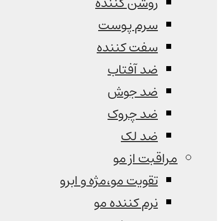
روشن کننده
سرم پوست
سفت کننده
ضد آفتاب
ضد جوش
ضد چروک
ضد لک
مراقبت از مو
تقویت مو،مژه و ابرو
نرم کننده مو