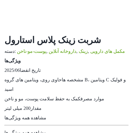
شربت زینک پلاس استارول
مکمل های دارویی
,
زینک
,
داروخانه آنلاین
,
پوست-مو-ناخن
دسته:
ویژگی‌ها
تاریخ انقضا
2025/06
مشخصه ها
حاوی روی، ویتامین های گروه B، ویتامین C و فولیک
اسید
موارد مصرف
کمک به حفظ سلامت پوست، مو و ناخن
مقدار
200 میلی لیتر
مشاهده همه ویژگی‌ها
مشاهده همه ویژگی‌ها