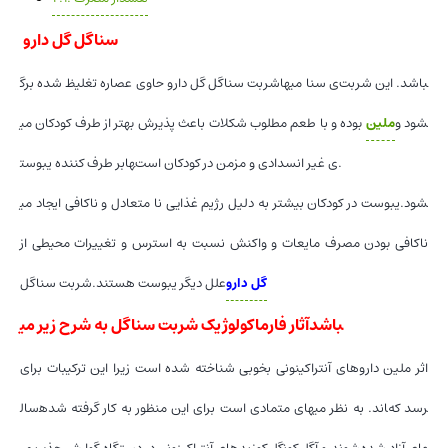
سناگل گل دارو
شربت سناگل گل دارو حاوی عصاره تغلیظ شده برگ‎ها‎ی سنا می‎باشد. این شربت
ملین
بوده و با طعم مطلوب شکلات باعث پذیرش بهتر از طرف کودکان می‎شود و
بر طرف کننده یبوست‎ها‎ی غیر انسدادی و مزمن در کودکان است.
یبوست در کودکان بیشتر به دلیل رژیم غذایی نا متعادل و ناکافی ایجاد می‎شود.
ناکافی بودن مصرف مایعات و واکنش نسبت به استرس و تغییرات محیطی از
گل دارو
علل دیگر یبوست هستند.شربت سناگل
آثار فارماکولوژیک شربت سناگل به شرح زیر می‎باشد
اثر ملین داروهای آنتراکینونی بخوبی شناخته شده است زیرا این ترکیبات برای
سال‎های متمادی است برای این منظور به کار گرفته شده‎اند. به نظر می‎رسد که
گلیکوزیدهای آنتراکینونی در دستگاه گوارش جذب می‎شوند و آگلیکون‎های آزاد شده