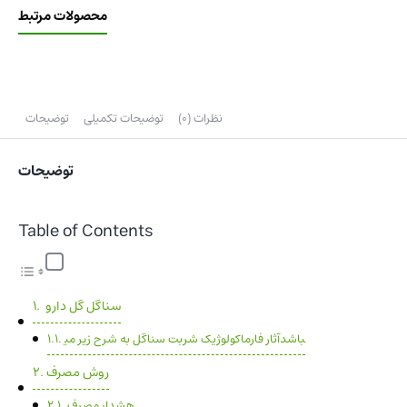
محصولات مرتبط
نظرات (0)
توضیحات تکمیلی
توضیحات
توضیحات
Table of Contents
سناگل گل دارو
آثار فارماکولوژیک شربت سناگل به شرح زیر می‎باشد
روش مصرف
هشدار مصرف