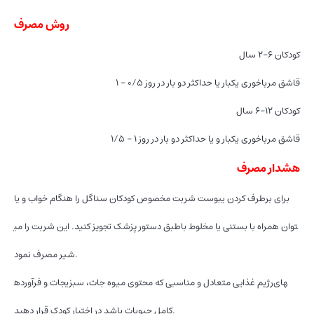
روش مصرف
کودکان ۶-۲ سال
۱ – ۰/۵ قاشق مرباخوری یکبار یا حداکثر دو بار در روز
کودکان ۱۲-۶ سال
۱/۵ – ۱ قاشق مرباخوری یکبار و یا حداکثر دو بار در روز
هشدار مصرف
برای برطرف کردن یبوست شربت مخصوص کودکان سناگل را هنگام خواب و یا
طبق دستور پزشک تجویز کنید. این شربت را می‎توان همراه با بستنی یا مخلوط با
شیر مصرف نمود.
رژیم غذایی متعادل و مناسبی که محتوی میوه جات، سبزیجات و فرآورده‎های
کامل حبوبات باشد در اختیار کودک قرار دهید.