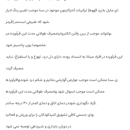
ترکیبات آنتراکینون موجود در سنا موجب تغییر رنگ ادرار (زرد قهوه‎ای مایل به
قرمز) می‎شود که طبیعی است.
مصرف طولانی مدت این فرآورده می‎تواند موجب از بین رفتن الکترولیت‎ها‎،
مخصوصا یون پتاسیم شود.
این فرآورده در افراد مبتلا به انسداد روده، دارای دل درد، تهوع و یا استفراغ، نباید
مصرف گردد.
فرآورده‎ها‎ی سنا ممکن است موجب عوارض گوارشی ملایم و شکم درد شوند.
مصرف طولانی مدت این فرآورده‎ها‎ ممکن است موجب اسهال شود.
در دمای اتاق و دمای کمتر از ۳۰ درجه سانتی‎گراد نگهداری شود.
کودکان را برای ورزش و فعالیت‎های جسمی کافی تشویق کنید.
در دوران بارداری و شیردهی توصیه نمی شود.