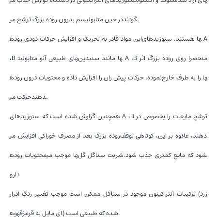
در حین متابولیسم بدرون روده بزرگ ترشح می‎گردند.
این مواد قادر به تحریک و افزایش حرکات دودی روده‎ها هستند. سنوزیدهای A
،B و متابولیت‎های طبیعی آن‎ها مانند سنیدین A ،B منحصرا روی روده بزرگ اثر
نموده، حرکات پیش ران را افزایش داده و محتویات درون روده‎ها را به طرف خارج
حرکت می‎دهند.
همچنین گزارش شده است که سنوزیدهای A ،B ترشح مایعات را بخصوص در
روده بزرگ بعد از مصرف خوراکی افزایش می‎دهند، علاوه بر این، کوتاهی توقف
محتویات روده‎ها موجب می‎شود که مایع کمتری جذب شود.شربت سناگل گل
دارو
ترکیبات آنتراکینون موجود در سناگل ممکن است موجب تغییر رنگ ادرار (زرد
قهوه‎ای مایل به قرمز) شده که طبیعی است.