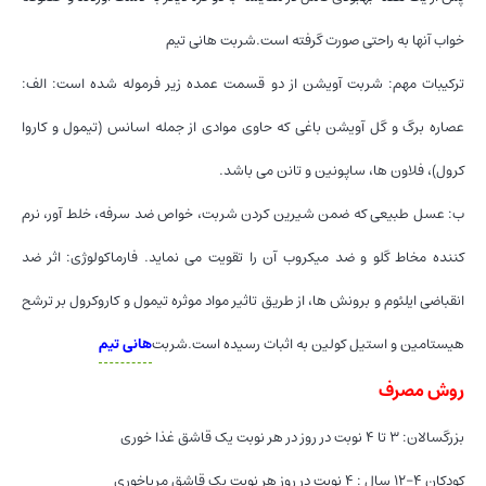
خواب آنها به راحتی صورت گرفته است.شربت هانی تیم
ترکیبات مهم: شربت آویشن از دو قسمت عمده زیر فرموله شده است: الف:
عصاره برگ و گل آویشن باغی که حاوی موادی از جمله اسانس (تیمول و کاروا
کرول)، فلاون ها، ساپونین و تانن می باشد.
ب: عسل طبیعی که ضمن شیرین کردن شربت، خواص ضد سرفه، خلط آور، نرم
کننده مخاط گلو و ضد میکروب آن را تقویت می نماید. فارماکولوژی: اثر ضد
انقباضی ایلئوم و برونش ها، از طریق تاثیر مواد موثره تیمول و کاروکرول بر ترشح
هیستامین و استیل کولین به اثبات رسیده است.شربت
هانی تیم
روش مصرف
بزرگسالان: ۳ تا ۴ نوبت در روز در هر نوبت یک قاشق غذا خوری
کودکان ۴-۱۲ سال : ۴ نوبت در روز هر نوبت یک قاشق مرباخوری