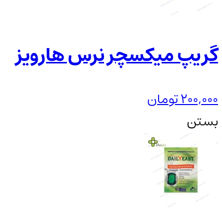
گریپ میکسچر نرس هارویز
200,000
تومان
بستن