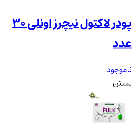
پودر لاکتول نیچرز اونلی 30
عدد
ناموجود
بستن