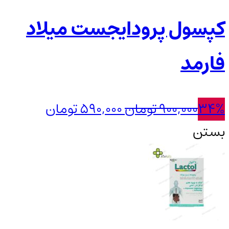
کپسول پرودایجست میلاد
فارمد
قیمت
قیمت
34%
900,000
تومان
590,000
تومان
اصلی:
فعلی:
بستن
900,000 تومان
590,000 تومان.
بود.