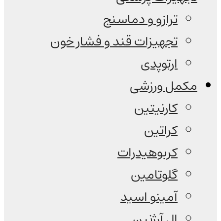
ترازو و دماسنج
تجهیزات قند و فشار خون
ارتوپدی
مکمل ورزشی
کارنیتین
کراتین
کربوهیدرات
گلوتامین
آمینو اسید
ال آرژنین