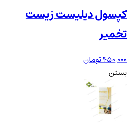
کپسول دیلیست زیست
تخمیر
450,000
تومان
بستن