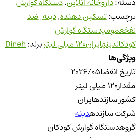
دسته:
داروخانه آنلاین
,
دستگاه گوارش
برچسب:
تسکین دهنده
,
دینه
,
ضد
نفخعمومیدستگاه گوارش
کودکاندینهایران120 میلی لیتر
برند:
Dineh
ویژگی‌ها
تاریخ انقضا
2026/05
مقدار
120 میلی لیتر
کشور سازنده
ایران
شرکت سازنده
دینه
گروه
دستگاه گوارش کودکان