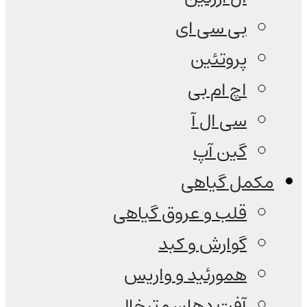
بی سی ای
پروتئین
اچ ام بی
سی ال آ
گین آپ
مکمل گیاهی
قلب و عروق گیاهی
گوارش و کبد
همورئید و واریس
آفت دهان و تبخال