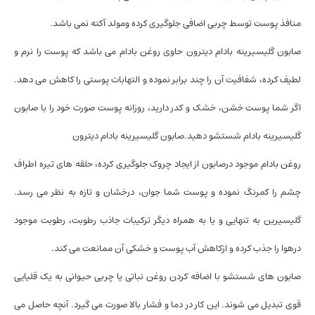
منافذ پوست توسط چربی اضافی جلوگیری کرده ومولد آکنه نمی باشد.
صابون گلیسیرینه بادام دیترون حاوی روغن بادام می باشد که پوست را نرم و
لطیف کرده، شفافیت آن را چند برابر نموده و التهابات پوستی را کاهش می دهد.
اگر شما پوست خشن، خشک و کدر دارید، روزانه پوست صورت خود را با صابون
گلیسیرینه بادام شستشو دهید.صابون گلیسیرینه بادام دیترون
روغن بادام موجود درصابون از ایجاد چروک جلوگیری کرده، حلقه های تیره اطراف
چشم را کمرنگ نموده و پوست شما جوان، درخشان و تازه به نظر می رسد.
گلیسیرین به تنهایی و یا به همراه دیگر ترکیبات جاذب رطوبت، رطوبت موجود
درهوا را جذب کرده و ازکاهش آب پوست و خشکی آن ممانعت می کند.
صابون های شستشو با اضافه کردن روغن نباتی یا چربی حیوانی به یک قلیایی
قوی تبدیل می شوند. این کار در دما و فشار بالا صورت می گیرد. آنچه حاصل می