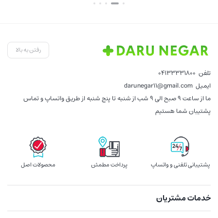
بستن
بست
فع
,000
رفتن به بالا
تلفن
04133331800
ایمیل
darunegar11@gmail.com
ما از ساعت 9 صبح الی 9 شب از شنبه تا پنج شنبه از طریق واتساپ و تماس
پشتیبان شما هستیم
پشتیبانی تلفنی و واتساپ
پرداخت مطمئن
محصولات اصل
خدمات مشتریان