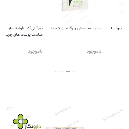
صابون ضدجوش ویرگو مدل کلیندا
پن آنتی آکنه فولیکا حاوی گوگرد
ژل 
مناسب پوست های چرب و آکنه دار
رزا
ناموجود
ناموجود
نا
بستن
بستن
بست