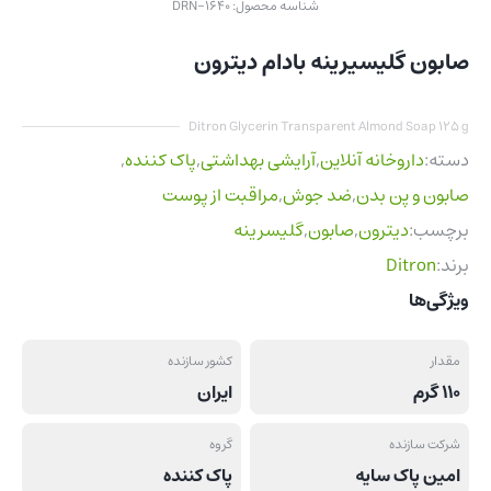
شناسه محصول:
DRN-1640
صابون گلیسیرینه بادام دیترون
Ditron Glycerin Transparent Almond Soap 125 g
دسته:
داروخانه آنلاین
,
آرایشی بهداشتی
,
پاک کننده
,
صابون و پن بدن
,
ضد جوش
,
مراقبت از پوست
برچسب:
دیترون
,
صابون
,
گلیسرینه
برند:
Ditron
ویژگی‌ها
مقدار
کشور سازنده
110 گرم
ایران
شرکت سازنده
گروه
امین پاک سایه
پاک کننده