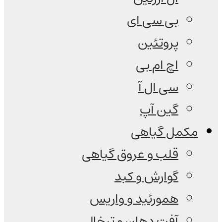
بی سی ای
پروتئین
اچ ام بی
سی ال آ
گین آپ
مکمل گیاهی
قلب و عروق گیاهی
گوارش و کبد
همورئید و واریس
آفت دهان و تبخال