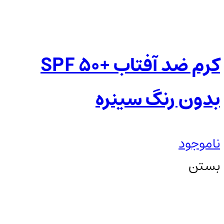
کرم ضد آفتاب +SPF 50
بدون رنگ سینره
ناموجود
بستن