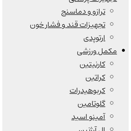
ترازو و دماسنج
تجهیزات قند و فشار خون
ارتوپدی
مکمل ورزشی
کارنیتین
کراتین
کربوهیدرات
گلوتامین
آمینو اسید
ال آرژنین