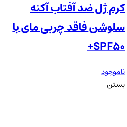
کرم ژل ضد آفتاب آکنه
سلوشن فاقد چربی مای با
SPF50+
ناموجود
بستن