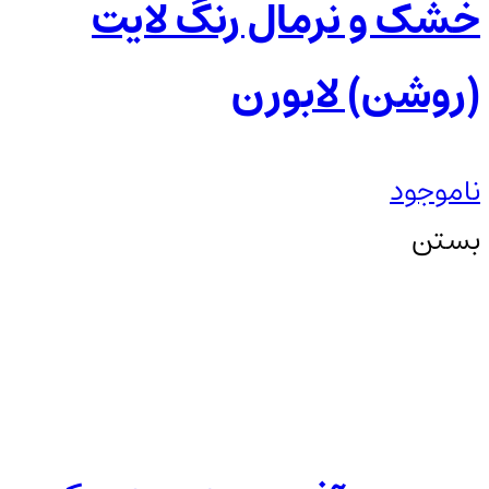
خشک و نرمال رنگ لایت
(روشن) لابورن
ناموجود
بستن