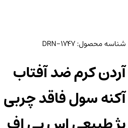
شناسه محصول:
DRN-1747
آردن کرم ضد آفتاب
آکنه سول فاقد چربی
بژ طبیعی اس پی اف