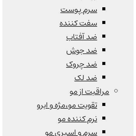
سرم پوست
سفت کننده
ضد آفتاب
ضد جوش
ضد چروک
ضد لک
مراقبت از مو
تقویت مو،مژه و ابرو
نرم کننده مو
سرم و اسپری مو