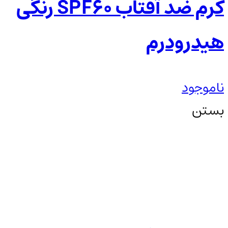
کرم ضد آفتاب SPF60 رنگی
هیدرودرم
ناموجود
بستن