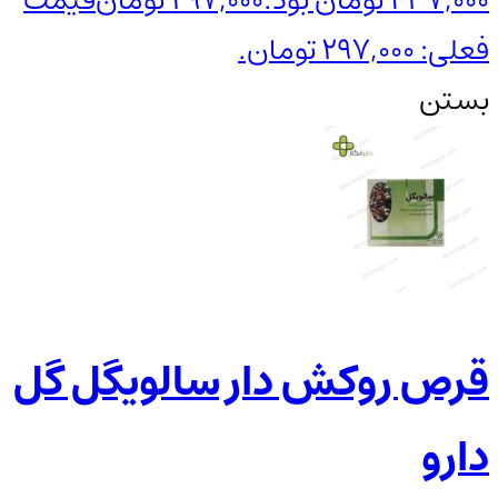
437,000 تومان بود.
297,000
تومان
قیمت
فعلی: 297,000 تومان.
بستن
قرص روکش دار سالویگل گل
دارو