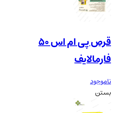
قرص پی ام اس ۵۰
فارمالایف
ناموجود
بستن