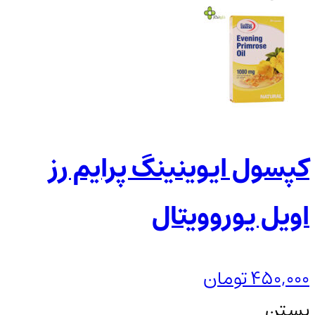
کپسول ایوینینگ پرایم رز
اویل یوروویتال
450,000
تومان
بستن