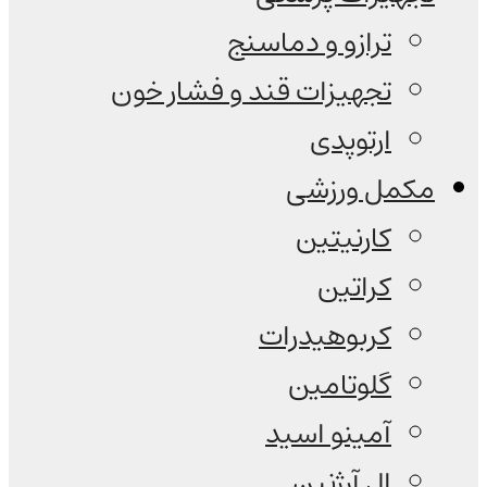
ترازو و دماسنج
تجهیزات قند و فشار خون
ارتوپدی
مکمل ورزشی
کارنیتین
کراتین
کربوهیدرات
گلوتامین
آمینو اسید
ال آرژنین