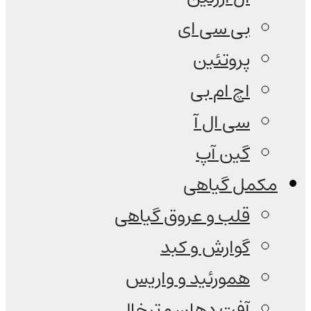
بی سی ای
پروتئین
اچ ام بی
سی ال آ
گین آپ
مکمل گیاهی
قلب و عروق گیاهی
گوارش و کبد
همورئید و واریس
آفت دهان و تبخال