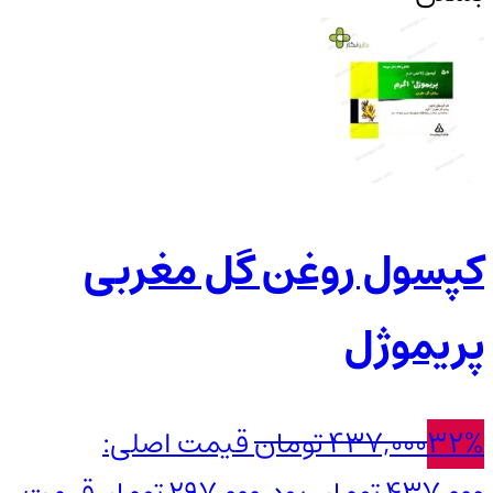
کپسول روغن گل مغربی
پریموژل
32%
437,000
تومان
قیمت اصلی: