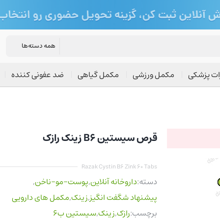
ات پزشکی
مکمل ورزشی
مکمل گیاهی
ضد عفونی کننده
قرص سیستین B6 زینک رازک
Razak Cystin B6 Zink 60 Tabs
دسته:
داروخانه آنلاین
,
پوست-مو-ناخن
,
پیشنهاد شگفت انگیز
,
زینک
,
مکمل های دارویی
برچسب:
رازک
,
زینک
,
سیستین ب6