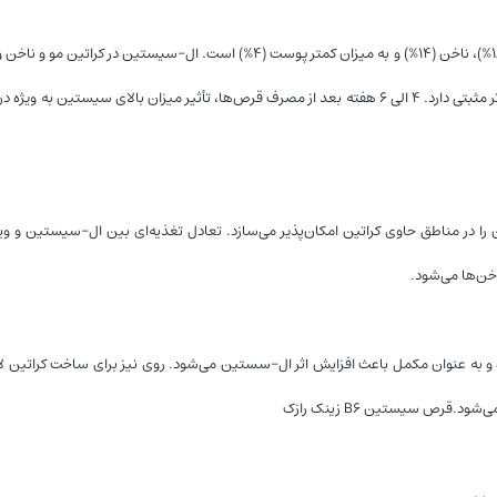
آل سیستین (اسید آمینه حای سولفور) یکی از اجزای ضروری تشکیل دهنده مو (۱۸%)، ناخن (۱۴%) و به میزان کمتر پوست (۴%) است.
تکثیر سلول‌های غنی از کراتین را افزایش می‌دهد، از این رو بر رشد مو و ناخن‌ها اثر مثبتی دارد. ۴ الی ۶ هفته بعد از مصرف قرص‌ها، تأثیر میزان با
 و به ‌عنوان مکمل باعث افزایش اثر ال-سستین می‌شود. روی نیز برای ساخت کراتین لا