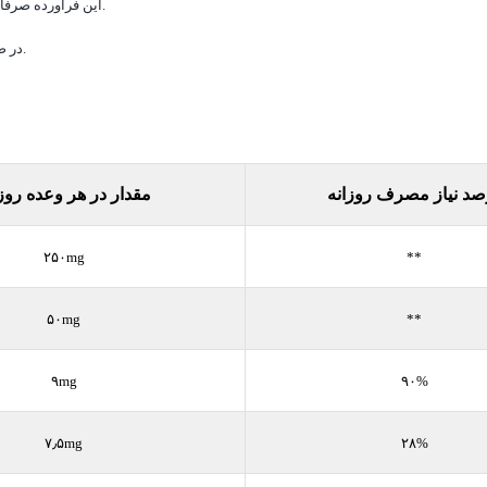
این فراورده صرفا مکمل رژیمی-غذایی بوده و جهت تشخیص، درمان یا پیشگیری از بیماری نیست.
در صورت داشتن هر نوع بیماری یا حساسیت پیش از مصرف با پزشک مشورت کنید.
صد نیاز مصرف روزانه
مقدار در هر وعده روز
۲۵۰mg
**
۵۰mg
**
۹mg
۹۰%
۷٫۵mg
۲۸%