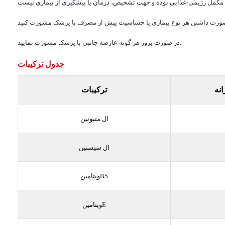
در صورت بروز هر گونه عارضه جانبی با پزشک مشورت نمایید.
جدول ترکیبات
انه
ترکیبات
ال متیونین
ال سیستین
ویتامینB5
ویتامینE