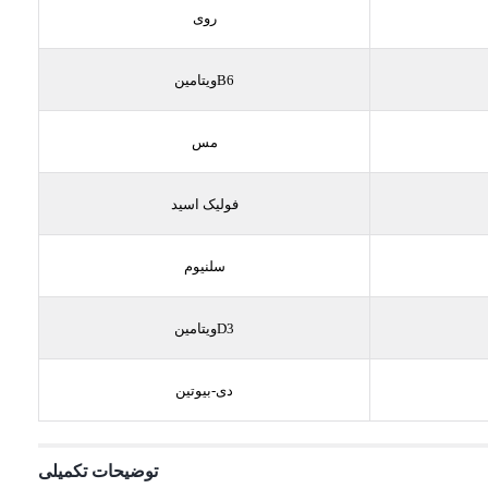
روی
ویتامینB6
مس
فولیک اسید
سلنیوم
ویتامینD3
دی-بیوتین
توضیحات تکمیلی