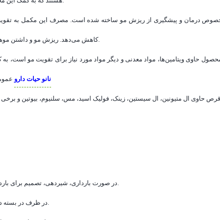
هستند که به کمک این محصول می‌توان به درمان این مشکلات پرداخته و موهایی سالم و پرپشت داشت.
کاهش می‌دهد. ریزش مو و داشتن موهای ضعیف گاهی به دلیل داشتن رژیم غذایی نامناسب و یا سوء تغذیه رخ می‌دهد.
 محصول حاوی ویتامین‌ها، مواد معدنی و دیگر مواد مورد نیاز برای تقویت مو است، 
نانو حیات دارو
عمومی بدن نیز بهبود یافته و به تقویت سیستم ایمنی کمک می‌شود.قرص فولیکوژن
قرص حاوی ال متیونین، ال سیستین، زینک، فولیک اسید، مس، سلنیوم، بیوتین و برخی ا
در صورت بارداری، شیردهی، تصمیم برای باردار شدن و یا احتمال بارداری، قبل از مصرف با پزشک یا داروساز مشورت نمایید.
در ظرف در بسته در دمای ۱۵ الی ۳۰ درجه۸ سانتیگراد، دور از رطوبت، نور و حرارت نگهداری شود.