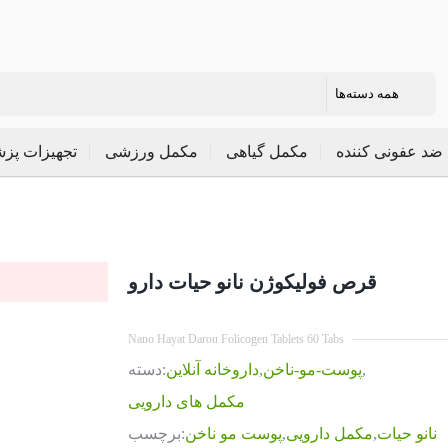
ضد عفونی کننده
مکمل گیاهی
مکمل ورزشی
تجهیزات پز
قرص فولیکوژن نانو حیات دارو
Nano Hayat Darou Folicogen Tablets 60 Tabs
,
پوست-مو-ناخن
,
داروخانه آنلاین
دسته:
مکمل های دارویی
نانو حیات
,
مکمل دارویی
,
پوست مو ناخن
برچسب: