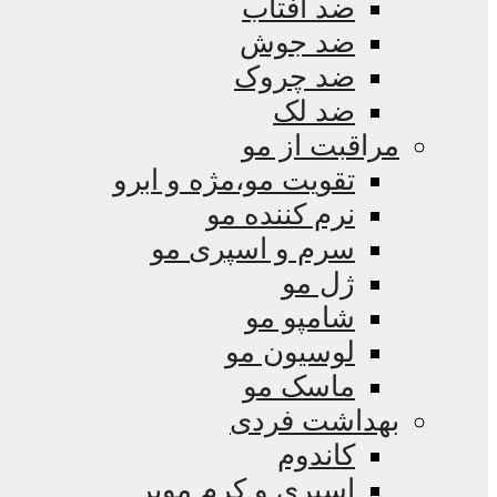
ضد آفتاب
ضد جوش
ضد چروک
ضد لک
مراقبت از مو
تقویت مو،مژه و ابرو
نرم کننده مو
سرم و اسپری مو
ژل مو
شامپو مو
لوسیون مو
ماسک مو
بهداشت فردی
کاندوم
اسپری و کرم موبر