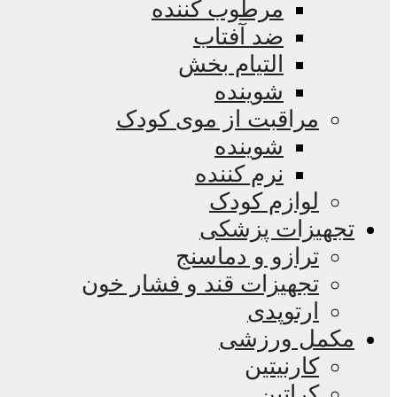
مرطوب کننده
ضد آفتاب
التیام بخش
شوینده
مراقبت از موی کودک
شوینده
نرم کننده
لوازم کودک
تجهیزات پزشکی
ترازو و دماسنج
تجهیزات قند و فشار خون
ارتوپدی
مکمل ورزشی
کارنیتین
کراتین