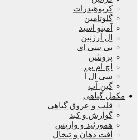
کربوهیدرات
گلوتامین
آمینو اسید
ال آرژنین
بی سی ای
پروتئین
اچ ام بی
سی ال آ
گین آپ
مکمل گیاهی
قلب و عروق گیاهی
گوارش و کبد
همورئید و واریس
آفت دهان و تبخال