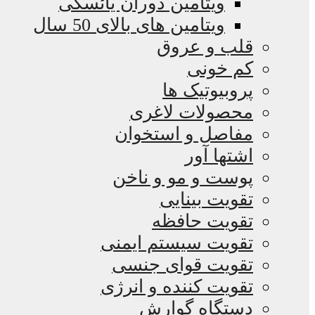
ویتامین دوران یائسگی
ویتامین های بالای 50 سال
قلب و عروق
کم خونی
پروبیوتیک ها
محصولات لاغری
مفاصل و استخوان
اشتها آور
پوست و مو و ناخن
تقویت بینایی
تقویت حافظه
تقویت سیستم ایمنی
تقویت قوای جنسی
تقویت کننده و انرژی
دستگاه گوارش