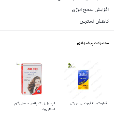
افزایش سطح انرژی
کاهش استرس
محصولات پیشنهادی
کپسول زینک پلاس 10 میلی گرم
امگا 3 یوروویتال
ل
استار ویت