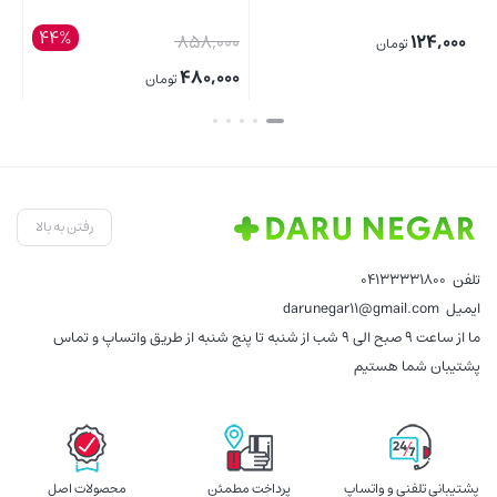
4%
44%
قیمت
قیمت
0
825,000
858,000
اصلی:
اصلی:
0
789,000
480,000
تومان
تومان
قیمت
858,000 تومان
قیمت
825,000 تومان
ق
بستن
بستن
بس
فعلی:
بود.
فعلی:
بود.
ف
480,000 تومان.
789,000 تومان.
00
رفتن به بالا
تلفن
04133331800
ایمیل
darunegar11@gmail.com
ما از ساعت 9 صبح الی 9 شب از شنبه تا پنج شنبه از طریق واتساپ و تماس
پشتیبان شما هستیم
پشتیبانی تلفنی و واتساپ
پرداخت مطمئن
محصولات اصل