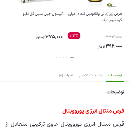
پسول جین سین گل دارو
کپسول آلفا لیپوئیک اسید (آلپیک
جینسو 1000 ویت اسکای
300 میلی گرم)
30,000
297,000
375,00
تومان
تومان
88,000
قیمت
ستن
بستن
بستن
فعلی:
288,000 توما
توضیحات
توضیحات تکمیلی
نظرات (0)
توضیحات
قرص منتال انرژی یوروویتال
قرص منتال انرژی یوروویتال حاوی ترکیبی متعادل از