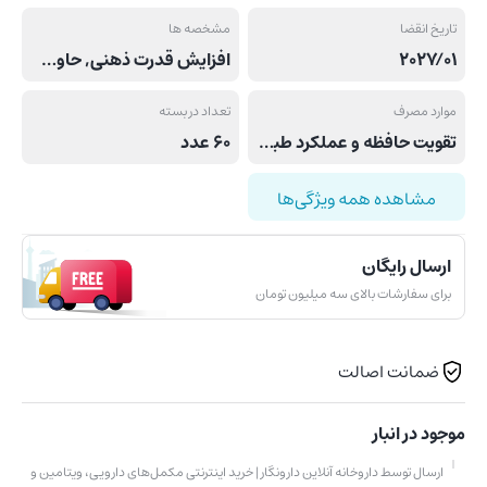
تاریخ انقضا
مشخصه ها
2027/01
افزایش قدرت ذهنی, حاوی ترکیبات گیاهی نظیر جینکو بیلوبا و عصاره گوارانا, حاوی کوآنزیم کیوتن برای محافظت از قلب, کمک به بهبود و تقویت حافظه
موارد مصرف
تعداد در بسته
تقویت حافظه و عملکرد طبیعی سیستم عصبی, کمک به تقویت قدرت ذهنی
60 عدد
مشاهده همه ویژگی‌ها
ارسال رایگان
برای سفارشات بالای سه میلیون تومان
ضمانت اصالت
موجود در انبار
ارسال توسط داروخانه آنلاین دارونگار | خرید اینترنتی مکمل‌های دارویی، ویتامین و