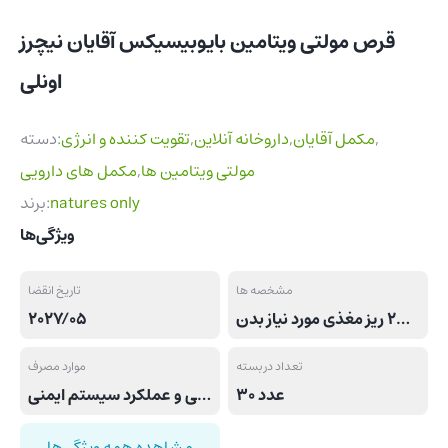
قرص مولتی ویتامین بایوبیسیکس آقایان نیچرز
اونلی
,
مکمل آقایان
,
داروخانه آنلاین
,
تقویت کننده و انرژی
دسته:
مولتی ویتامین ها
,
مکمل های دارویی
natures only
برند:
ویژگی‌ها
مشخصه ها
تاریخ انقضا
قرص بایو بیسیکس غنی شده با 23 ریز مغذی مورد نیاز بدن
2027/05
تعداد در بسته
موارد مصرف
30 عدد
تامین ریز مغذی های ضروری روزانه مردانه جهت ارتقاء سلامت عمومی و عملکرد سیستم ایمنی
مشاهده همه ویژگی‌ها