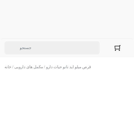
/ قرص میلو اید نانو حیات دارو
مکمل های دارویی
/
خانه