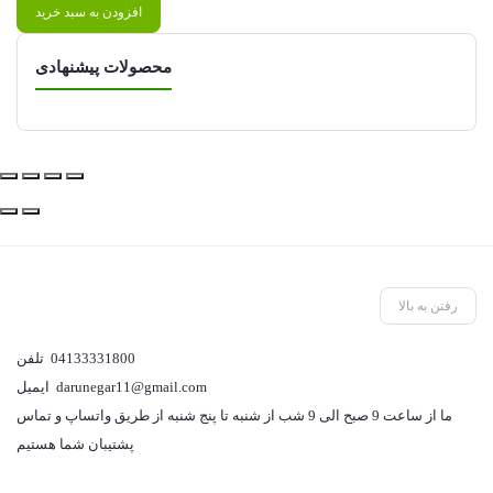
افزودن به سبد خرید
محصولات پیشنهادی
رفتن به بالا
04133331800
تلفن
darunegar11@gmail.com
ایمیل
ما از ساعت 9 صبح الی 9 شب از شنبه تا پنج شنبه از طریق واتساپ و تماس
پشتیبان شما هستیم