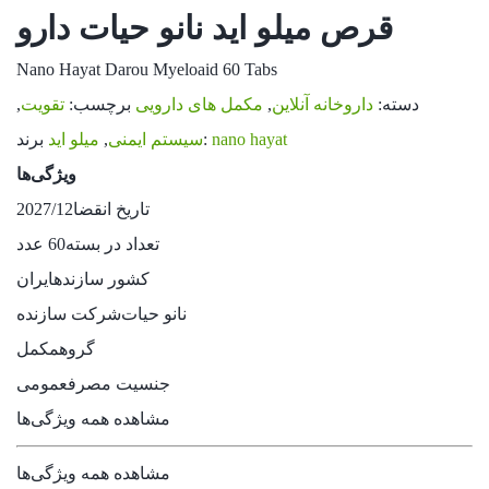
قرص میلو اید نانو حیات دارو
Nano Hayat Darou Myeloaid 60 Tabs
دسته:
داروخانه آنلاین
,
مکمل های دارویی
برچسب:
تقویت
,
nano hayat
برند:
سیستم ایمنی
,
میلو اید
ویژگی‌ها
تاریخ انقضا
2027/12
تعداد در بسته
60 عدد
کشور سازنده
ایران
نانو حیات
شرکت سازنده
گروه
مکمل
جنسیت مصرف
عمومی
مشاهده همه ویژگی‌ها
مشاهده همه ویژگی‌ها