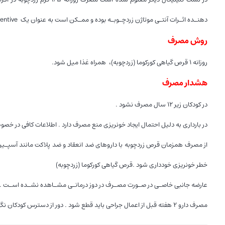
دهنـده اثـرات آنتـی موتاژن زردچـوبـه بوده و ممـکن است به عنوان یک Chemo preventive مفید باشد.
روش مصرف
روزانه ۱ قرص گیاهی کورکوما (زردچوبه)، همراه غذا میل شود.
هشدار مصرف
در کودکان زیر ۱۲ سال مصرف نشود .
در بارداری به دلیل احتمال ایجاد خونریزی منع مصرف دارد . اطلاعات کافی در 
از مصرف همزمان قرص زردچوبه با داروهای ضد انعقاد و ضد پلاکت مانند آسپـیرین
خطر خونریزی خودداری شود .قرص گیاهی کورکوما (زردچوبه)
عارضه جانبی خاصـی در صـورت مصـرف در دوز درمانـی مشـاهده نشـده اسـت . د
مصرف دارو ۲ هفته قبل از اعمال جراحی باید قطع شود . دور از دسترس کودکان نگهداری شود .