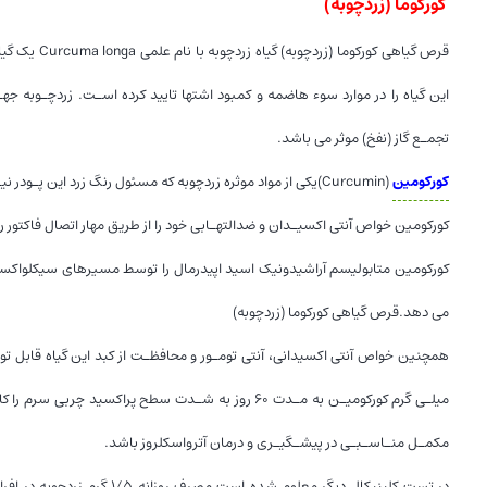
کورکوما (زردچوبه)
این گیاه را در موارد سوء هاضمه و کمبود اشتها تایید کرده اسـت. زردچـوبه
تجمـع گاز (نفخ) موثر می باشد.
کورکومین
(Curcumin)یکی از مواد موثره زردچوبه که مسئول رنگ زرد این پ
کورکومین خواص آنتی اکسیـدان و ضدالتهـابی خود را از طریق مهار اتصال فاکتور رونویسی AP-1 به DNA و مهار فعالیت NF-KappaB ا
کورکومین متابولیسم آراشیدونیک اسید اپیدرمال را توسط مسیرهای سیکلواکسیژناز
می دهد.قرص گیاهی کورکوما (زردچوبه)
میلـی گرم کورکومیـن به مـدت ۶۰ روز به شـدت سطح پرا
مکمـل منـاسـبـی در پیشـگیـری و درمان آترواسکلروز باشد.