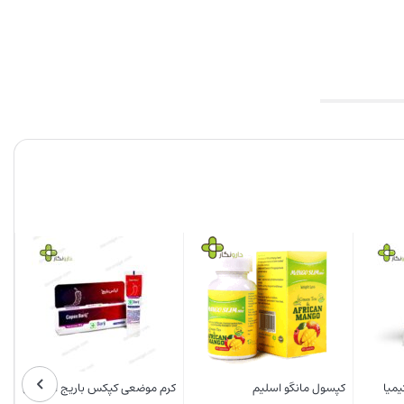
نیچرز اونلی
ویتامین سی و زینک 10 میلی گرم
فروفورت انرژی