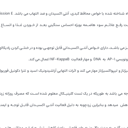
 جهـت رفـع علائـم سوء هاضـمه بویژه احساس سنگینی بعـد از خـوردن غـذا و اتسـاع
ـودر نیـز می باشـد، دارای خـواص آنتـی اکسیـدانی قابل توجهـی بوده و در خنثـی کردن رادیکال
عمال می کند.
 و لیپواکسیژناز مهار می کند و اثرات التهابی آراشیدونیک اسید و تترا دکونیل فورب
کسید چربی سرم را کاهش میدهد و بنابراین زردچوبه به دلیل فعالیت آنتـی اکسیـدان قابـل توجـه و ایم
در تست کلینیکال دیگر معلوم شده است مصرف روزانه ۱/۵ گرم زردچوبه در افراد سیگاری به مدت ۳۰ روز به طور فاحشی باعث کاهش ترشـح ا