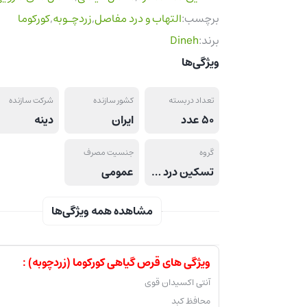
برچسب:
التهاب و درد مفاصل
,
زردچـوبه
,
کورکوما
برند:
Dineh
ویژگی‌ها
تعداد در بسته
کشور سازنده
شرکت سازنده
50 عدد
ایران
دینه
گروه
جنسیت مصرف
تسکین درد های عظلانی, ضد درد, مفاصل و استخوان
عمومی
مشاهده همه ویژگی‌ها
ویژگی های قرص گیاهی کورکوما (زردچوبه) :
آنتی اکسیدان قوی
محافظ کبد