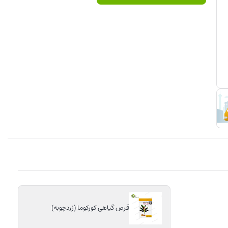
قرص گیاهی کورکوما (زردچوبه)