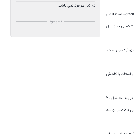
در انبار موجود نمی باشد
قرص گیاهی کورکوما (زردچوبه) گیاه زردچوبه با نام علمی Curcuma longa یک گیاه شناخته شده با خواص محافظ کبدی، آنتی اکسیدان و ضد التهاب می باشد. Commission E استفاده از
ناموجود
 شکمـی به دلیـل
های آزاد موثر است.
ول استات را کاهش
همچنین خواص آنتی اکسیدانی، آنتی تومـور و محافظـت از کبد این گیاه قابل توجه می باشد به طوریکه در یک تست کلینیـکال معلوم شده اسـت که مصرف روزانه زردچوبـه معـادل ۲۰
نـی بالا مـی توانـد
دراری موتاژن ها می شود که این نشان