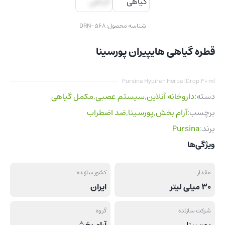
شناسه محصول:
DRN-568
قطره گیاهی هایپیران پورسینا
Pursina Hypiran Herbal Drop 30 ml
دسته:
داروخانه آنلاین
,
سیستم عصبی
,
مکمل گیاهی
برچسب:
آرام بخش
,
پورسینا
,
ضد اضطراب
برند:
Pursina
ویژگی‌ها
مقدار
کشور سازنده
30 میلی لیتر
ایران
شرکت سازنده
گروه
پورسینا
آرام بخش