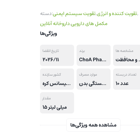
,
تقویت کننده و انرژی
,
تقویت سیستم ایمنی
دسته:
مکمل های دارویی
,
داروخانه آنلاین
ویژگی‌ها
مشخصه ها
برند
تاریخ انقضا
1 ویال خوراکی 15 میلی لیتری, حاوی رویال ژلی طبیعی و عصاره گل ها
ChoA Pharm
2026/11
تعداد در بسته
موارد مصرف
کشور سازنده
10 عدد
تقویت سیستم ایمنی بدن, تقویت استقامت و وضعیت جسمانی بدن, کمک به رفع ضعف و خستگی بدن
ایران تحت لیسانس کره
مقدار
15 میلی لیتر
مشاهده همه ویژگی‌ها